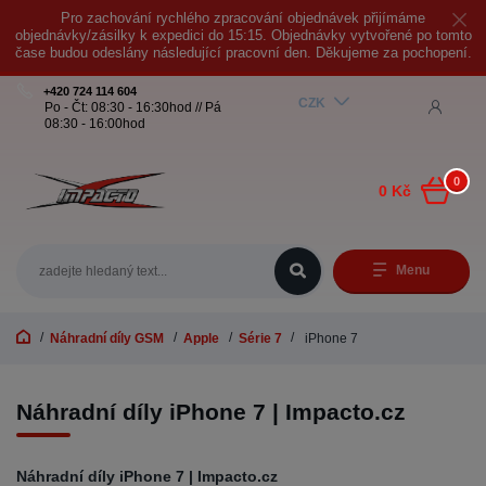
Pro zachování rychlého zpracování objednávek přijímáme
objednávky/zásilky k expedici do 15:15. Objednávky vytvořené po tomto
čase budou odeslány následující pracovní den. Děkujeme za pochopení.
+420 724 114 604
CZK
Po - Čt: 08:30 - 16:30hod // Pá
08:30 - 16:00hod
0
0 Kč
Menu
Náhradní díly GSM
Apple
Série 7
iPhone 7
Náhradní díly iPhone 7 | Impacto.cz
Náhradní díly iPhone 7 | Impacto.cz