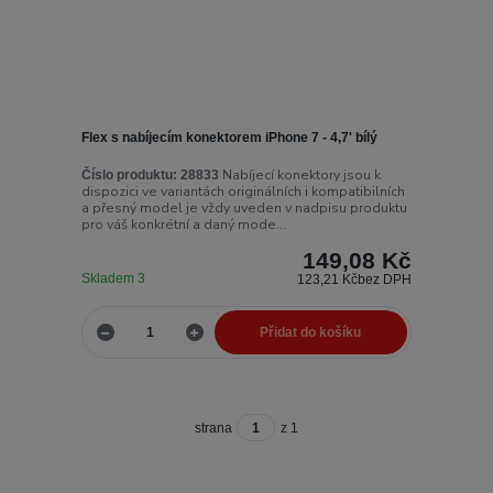
Flex s nabíjecím konektorem iPhone 7 - 4,7' bílý
Nabíjecí konektory jsou k
Číslo produktu:
28833
dispozici ve variantách originálních i kompatibilních
a přesný model je vždy uveden v nadpisu produktu
pro váš konkrétní a daný mode...
149,08 Kč
Skladem 3
123,21 Kč
bez DPH
Přidat do košíku
strana
z 1