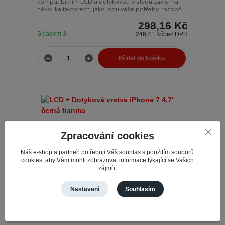
kompatibilním LCD a dotykovou vrstvou závisí na
několika faktorech, jako jsou vaše potřeby, rozpoč...
298,16 Kč
Skladem 3
246,41 Kč
bez DPH
Přidat do košíku
Zpracování cookies
Náš e-shop a partneři potřebují Váš souhlas s použitím souborů
cookies, aby Vám mohli zobrazovat informace týkající se Vašich
zájmů.
Nastavení
Souhlasím