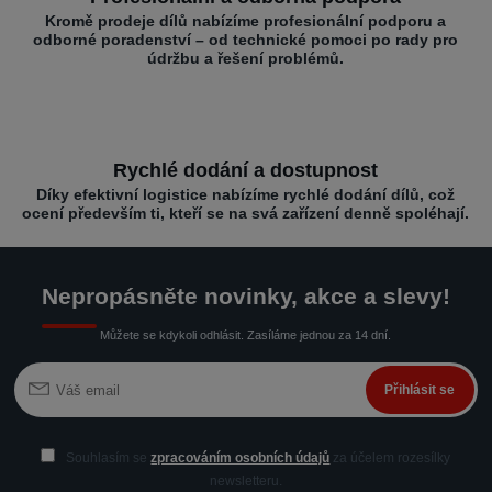
Kromě prodeje dílů nabízíme profesionální podporu a
odborné poradenství – od technické pomoci po rady pro
údržbu a řešení problémů.
Rychlé dodání a dostupnost
Díky efektivní logistice nabízíme rychlé dodání dílů, což
ocení především ti, kteří se na svá zařízení denně spoléhají.
Nepropásněte novinky, akce a slevy!
Můžete se kdykoli odhlásit. Zasíláme jednou za 14 dní.
Přihlásit se
Souhlasím se
zpracováním osobních údajů
za účelem rozesílky
newsletteru.