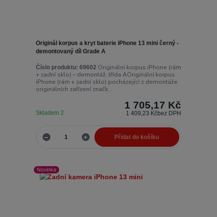
Originál korpus a kryt baterie iPhone 13 mini černý -
demontovaný díl Grade A
Originální korpus iPhone (rám
Číslo produktu:
69602
+ zadní sklo) – demontáž, třída AOriginální korpus
iPhone (rám + zadní sklo) pocházející z demontáže
originálních zařízení značk...
1 705,17 Kč
Skladem 2
1 409,23 Kč
bez DPH
Přidat do košíku
Novinka