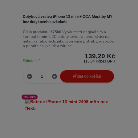
Dotyková vrstva iPhone 13 mini + OCA Musttby MY
bez dotykového ovladače
Výběr mezi originálním a
Číslo produktu:
67500
kompatibilním LCD a dotykovou vrstvou závisí na
několika faktorech, jako jsou vaše potřeby, rozpočet
a priorita na kvalitě a záruce. ...
139,20 Kč
Skladem 3
115,04 Kč
bez DPH
Přidat do košíku
Novinka