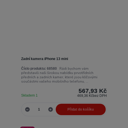
Zadní kamera iPhone 13 mini
Rádi bychom vám
Číslo produktu:
68580
představili naši širokou nabídku prvotřídních
předních a zadních kamer, které jsou klíčovými
součástmi vašeho mobilního telefonu, ...
567,93 Kč
Skladem 1
469,36 Kč
bez DPH
Přidat do košíku