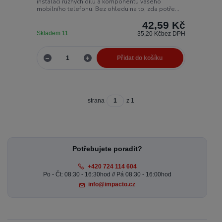
instalaci různých dílů a komponentů vašeho
mobilního telefonu. Bez ohledu na to, zda potře...
42,59 Kč
Skladem 11
35,20 Kč
bez DPH
Přidat do košíku
strana
z 1
Potřebujete poradit?
+420 724 114 604
Po - Čt: 08:30 - 16:30hod // Pá 08:30 - 16:00hod
info@impacto.cz