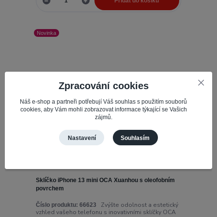
Přidat do košíku
Novinka
Zpracování cookies
Náš e-shop a partneři potřebují Váš souhlas s použitím souborů
cookies, aby Vám mohli zobrazovat informace týkající se Vašich
zájmů.
Nastavení
Souhlasím
Sklíčko iPhone 13 mini OCA Xuanhou s oleofobním
povrchem
Zvýšte odolnost a estetický
Číslo produktu:
66623
vzhled vašeho telefonu s inovativními sklíčky OCA