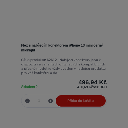
Flex s nabíjecím konektorem iPhone 13 mini černý
midnight
Nabíjecí konektory jsou k
Číslo produktu:
62612
dispozici ve variantách originálních i kompatibilních
a přesný model je vždy uveden v nadpisu produktu
pro váš konkrétní a da...
496,94 Kč
Skladem 2
410,69 Kč
bez DPH
Přidat do košíku