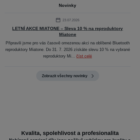
Novinky
23.07.2026
LETNÍ AKCE MIATONE – Sleva 10 % na reproduktory
Miatone
Připravili jsme pro vás časově omezenou akci na oblíbené Bluetooth
reproduktory Miatone. Do 31. 7. 2026 získáte slevu 10 % na vybrané
reproduktory Mi...
číst celé
Zobrazit všechny novinky
Kvalita, spolehlivost a profesionalita
Nabízené servisní díly jsou pečlivě vybírány pro kvalitu a