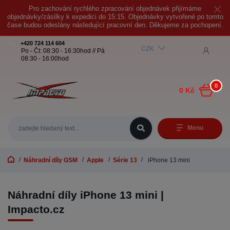
Pro zachování rychlého zpracování objednávek přijímáme
objednávky/zásilky k expedici do 15:15. Objednávky vytvořené po tomto
čase budou odeslány následující pracovní den. Děkujeme za pochopení.
+420 724 114 604
CZK
Po - Čt: 08:30 - 16:30hod // Pá
08:30 - 16:00hod
0
0 Kč
Menu
Náhradní díly GSM
Apple
Série 13
iPhone 13 mini
Náhradní díly iPhone 13 mini |
Impacto.cz