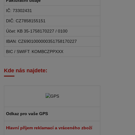
Fakturační údaje
IČ: 73302431
DIČ: CZ7858155151
Účet: KB 35-1758170227 / 0100
IBAN: CZ6901000000351758170227
BIC / SWIFT: KOMBCZPPXXX
Kde nás najdete:
Odkaz pro vaše GPS
Hlavní příjem reklamací a vráceného zboží