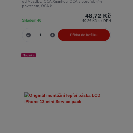
od Musttby, OCA Xuanhou, OCA s oleofobním
povrchem, OCA k...
48,72 Kč
Skladem 46
40,26 Kč
bez DPH
Přidat do košíku
Novinka