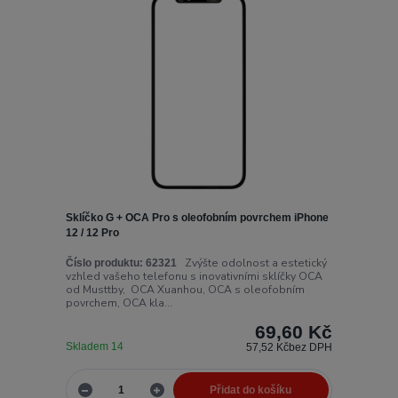
Sklíčko G + OCA Pro s oleofobním povrchem iPhone
12 / 12 Pro
Zvýšte odolnost a estetický
Číslo produktu:
62321
vzhled vašeho telefonu s inovativními sklíčky OCA
od Musttby, OCA Xuanhou, OCA s oleofobním
povrchem, OCA kla...
69,60 Kč
Skladem 14
57,52 Kč
bez DPH
Přidat do košíku