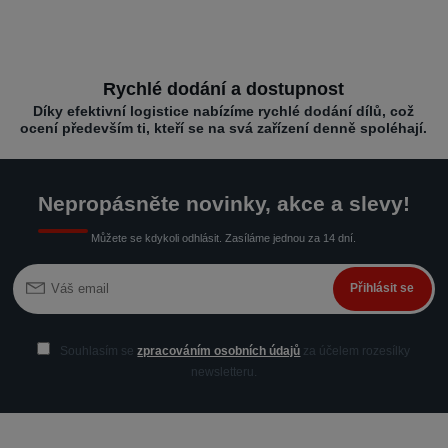
Rychlé dodání a dostupnost
Díky efektivní logistice nabízíme rychlé dodání dílů, což
ocení především ti, kteří se na svá zařízení denně spoléhají.
Nepropásněte novinky, akce a slevy!
Můžete se kdykoli odhlásit. Zasíláme jednou za 14 dní.
Přihlásit se
Souhlasím se
zpracováním osobních údajů
za účelem rozesílky
newsletteru.