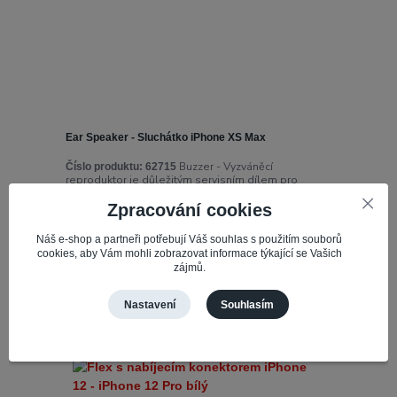
Ear Speaker - Sluchátko iPhone XS Max
Buzzer - Vyzváněcí
Číslo produktu:
62715
reproduktor je důležitým servisním dílem pro
mobilní telefony, který se používá k upozorňování
uživatele na příchozí hovory, zprávy a d...
Zpracování cookies
347,85 Kč
Náš e-shop a partneři potřebují Váš souhlas s použitím souborů
Skladem 5
287,48 Kč
bez DPH
cookies, aby Vám mohli zobrazovat informace týkající se Vašich
zájmů.
Přidat do košíku
Nastavení
Souhlasím