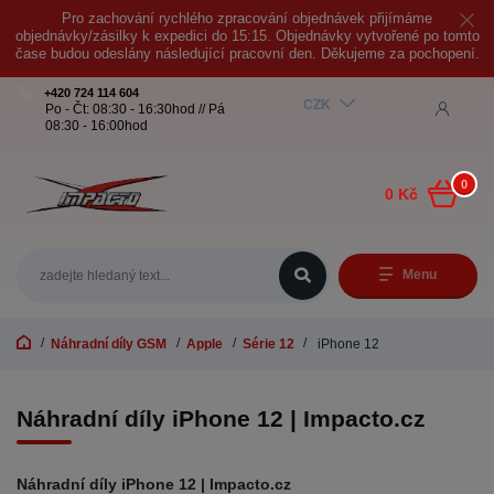
Pro zachování rychlého zpracování objednávek přijímáme
objednávky/zásilky k expedici do 15:15. Objednávky vytvořené po tomto
čase budou odeslány následující pracovní den. Děkujeme za pochopení.
+420 724 114 604
CZK
Po - Čt: 08:30 - 16:30hod // Pá
08:30 - 16:00hod
0
0 Kč
Menu
Náhradní díly GSM
Apple
Série 12
iPhone 12
Náhradní díly iPhone 12 | Impacto.cz
Náhradní díly iPhone 12 | Impacto.cz