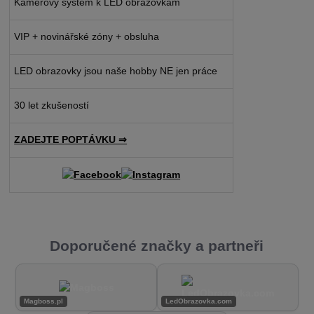
Kamerový systém k LED obrazovkám
VIP + novinářské zóny + obsluha
LED obrazovky jsou naše hobby NE jen práce
30 let zkušeností
ZADEJTE POPTÁVKU ⇒
Doporučené značky a partneři
Magboss.pl
LedObrazovka.com