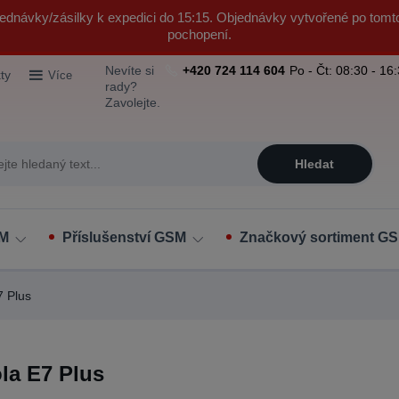
ednávky/zásilky k expedici do 15:15. Objednávky vytvořené po tomt
pochopení.
Nevíte si
+420 724 114 604
Po - Čt: 08:30 - 16
ty
Více
rady?
Zavolejte.
Hledat
SM
Příslušenství GSM
Značkový sortiment GS
 Plus
la E7 Plus