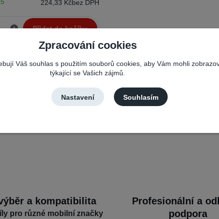
 5
224,33 Kč
bez DPH
Přidat do košíku
Zpracování cookies
řebují Váš souhlas s použitím souborů cookies, aby Vám mohli zobrazo
týkající se Vašich zájmů.
Nastavení
Souhlasím
výběr a kompatibilita
Profesionální a o
podpora
íly pro různé mobilní značky