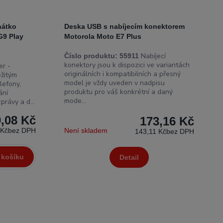
hátko
Deska USB s nabíjecím konektorem
G9 Play
Motorola Moto E7 Plus
Nabíjecí
Číslo produktu:
55911
konektory jsou k dispozici ve variantách
r -
originálních i kompatibilních a přesný
ežitým
model je vždy uveden v nadpisu
lefony,
produktu pro váš konkrétní a daný
ání
mode...
právy a d...
,08 Kč
173,16 Kč
 Kč
bez DPH
Není skladem
143,11 Kč
bez DPH
 košíku
Detail