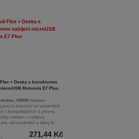
 Flex + Deska s konektorem
í microUSB Motorola E7 Plus
Nabíjecí
oduktu:
55800
 jsou k dispozici ve variantách
ích i kompatibilních a přesný
 vždy uveden v nadpisu
pro váš konkrétní a daný m...
271,44 Kč