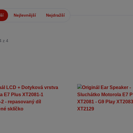
ší
Nejlevnější
Nejdražší
4 z 4