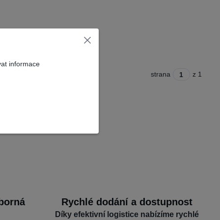
vat informace
strana
z 1
dborná
Rychlé dodání a dostupnost
Díky efektivní logistice nabízíme rychlé