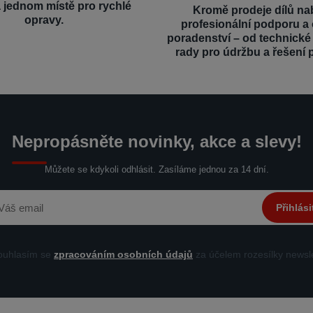
a jednom místě pro rychlé
Kromě prodeje dílů na
opravy.
profesionální podporu a
poradenství – od technick
rady pro údržbu a řešení 
Nepropásněte novinky, akce a slevy!
Můžete se kdykoli odhlásit. Zasíláme jednou za 14 dní.
Přihlási
uhlasím se
zpracováním osobních údajů
za účelem rozesílky newsle