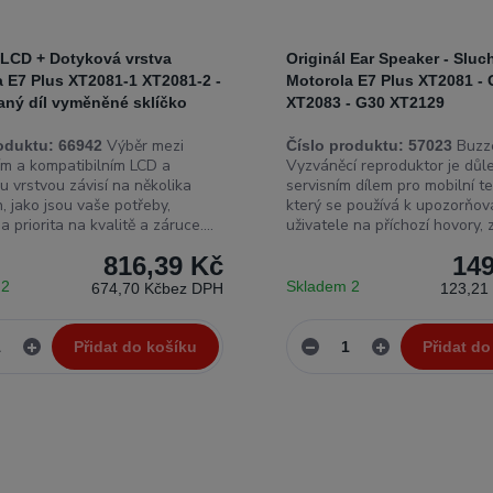
 LCD + Dotyková vrstva
Originál Ear Speaker - Sluc
a E7 Plus XT2081-1 XT2081-2 -
Motorola E7 Plus XT2081 - 
aný díl vyměněné sklíčko
XT2083 - G30 XT2129
Výběr mezi
Buzze
oduktu:
66942
Číslo produktu:
57023
ním a kompatibilním LCD a
Vyzváněcí reproduktor je důl
u vrstvou závisí na několika
servisním dílem pro mobilní te
, jako jsou vaše potřeby,
který se používá k upozorňov
a priorita na kvalitě a záruce....
uživatele na příchozí hovory, z
816,39 Kč
149
 2
Skladem 2
674,70 Kč
bez DPH
123,21
Přidat do košíku
Přidat do