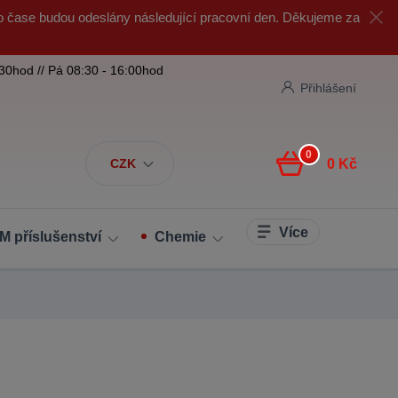
o čase budou odeslány následující pracovní den. Děkujeme za
:30hod // Pá 08:30 - 16:00hod
Přihlášení
0
CZK
0 Kč
Více
M příslušenství
Chemie