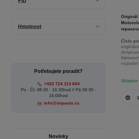
PID
Originál
Motorol
Hmotnost
repasov
Číslo pr
originál
dotykovo
faktorech
rozpočet 
Potřebujete poradit?
Skladem
+420 724 114 604
Po - Čt: 08:30 - 16:30hod // Pá 08:30 -
16:00hod
info@impacto.cz
Novinky