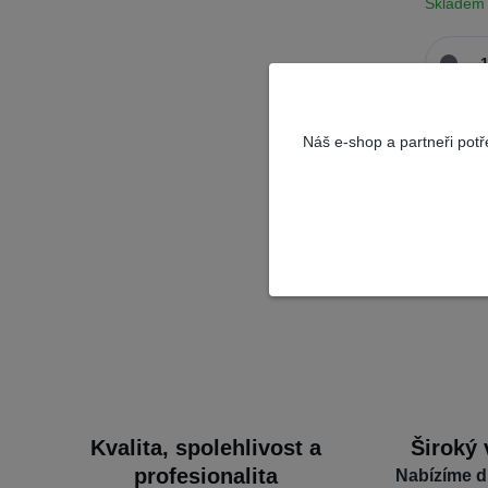
Skladem
Náš e-shop a partneři pot
Kvalita, spolehlivost a
Široký 
profesionalita
Nabízíme d