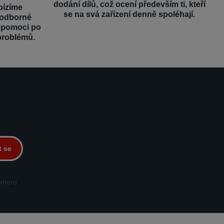
dodání dílů, což ocení především ti, kteří
bízíme
se na svá zařízení denně spoléhají.
 odborné
é pomoci po
problémů.
t se
tteru.