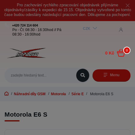
Pro zachování rychlého zpracování objednávek přijímáme
objednávky/zásilky k expedici do 15:15. Objednávky vytvořené po tomto
čase budou odeslány následující pracovní den. Děkujeme za pochopení.
+420 724 114 604
CZK
Po - Čt: 08:30 - 16:30hod // Pá
08:30 - 16:00hod
0
0 Kč
Menu
Náhradní díly GSM
Motorola
Série E
Motorola E6 S
Motorola E6 S