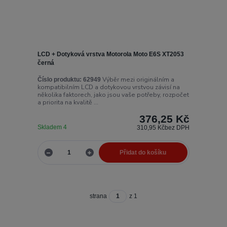
LCD + Dotyková vrstva Motorola Moto E6S XT2053
černá
Výběr mezi originálním a
Číslo produktu:
62949
kompatibilním LCD a dotykovou vrstvou závisí na
několika faktorech, jako jsou vaše potřeby, rozpočet
a priorita na kvalitě ...
376,25 Kč
Skladem 4
310,95 Kč
bez DPH
Přidat do košíku
strana
z 1