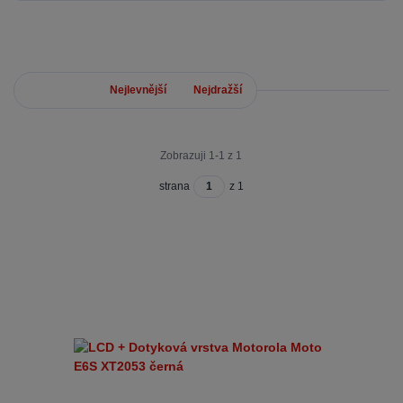
Nejnovější
Nejlevnější
Nejdražší
Zobrazuji 1-1 z 1
strana
z 1