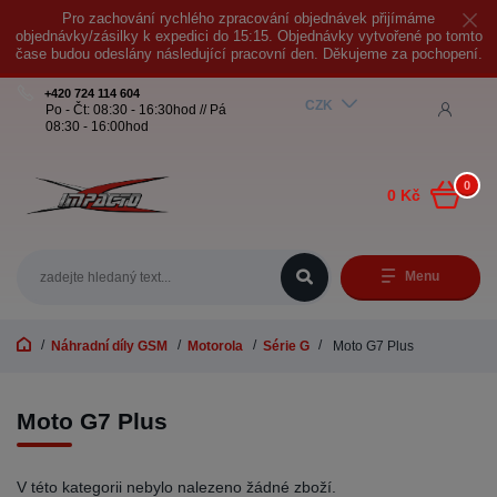
Pro zachování rychlého zpracování objednávek přijímáme
objednávky/zásilky k expedici do 15:15. Objednávky vytvořené po tomto
čase budou odeslány následující pracovní den. Děkujeme za pochopení.
+420 724 114 604
CZK
Po - Čt: 08:30 - 16:30hod // Pá
08:30 - 16:00hod
0
0 Kč
Menu
Náhradní díly GSM
Motorola
Série G
Moto G7 Plus
Moto G7 Plus
V této kategorii nebylo nalezeno žádné zboží.