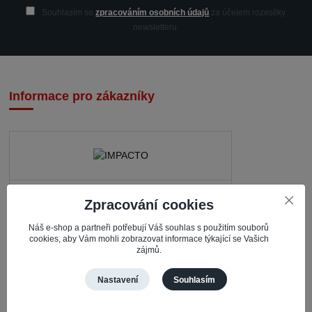
Souhlasím se
zpracováním osobních údajů
za účelem rozesílky
newsletteru.
Informace pro zákazníky
IMPACTO – Ingrid Kaczorová
Zpracování cookies
Nerudova 468
Náš e-shop a partneři potřebují Váš souhlas s použitím souborů
735 81 Bohumín – Nový Bohumín
cookies, aby Vám mohli zobrazovat informace týkající se Vašich
zájmů.
Česká republika
Nastavení
Souhlasím
Pracovní doba
Po – Čt: 08:30 – 16:30