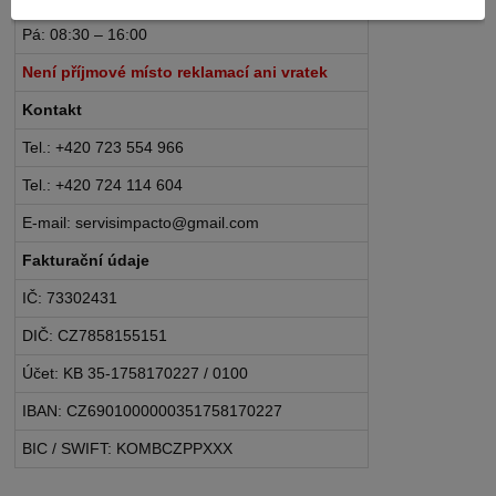
Pá: 08:30 – 16:00
Není příjmové místo reklamací ani vratek
Kontakt
Tel.: +420 723 554 966
Tel.: +420 724 114 604
E-mail: servisimpacto@gmail.com
Fakturační údaje
IČ: 73302431
DIČ: CZ7858155151
Účet: KB 35-1758170227 / 0100
IBAN: CZ6901000000351758170227
BIC / SWIFT: KOMBCZPPXXX