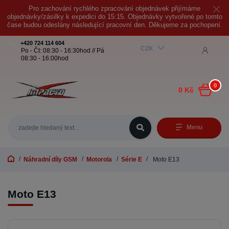
Pro zachování rychlého zpracování objednávek přijímáme
objednávky/zásilky k expedici do 15:15. Objednávky vytvořené po tomto
čase budou odeslány následující pracovní den. Děkujeme za pochopení.
+420 724 114 604
CZK
Po - Čt: 08:30 - 16:30hod // Pá
08:30 - 16:00hod
0
0 Kč
Menu
Náhradní díly GSM
Motorola
Série E
Moto E13
Moto E13