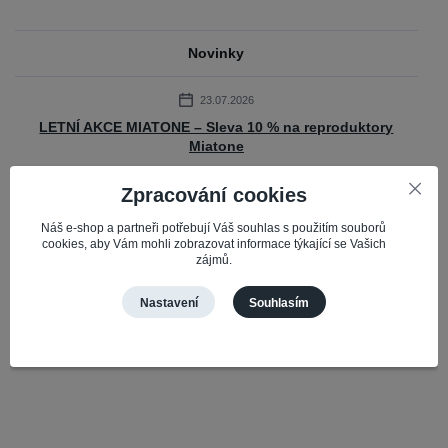
Novinky
23.07.2026
LETNÍ AKCE MIATONE – Sleva 10 % na reproduktory
Miatone
Připravili jsme pro vás časově omezenou akci na oblíbené Bluetooth
Zpracování cookies
reproduktory Miatone. Do 31. 7. 2026 získáte slevu 10 % na vybrané
reproduktory Mi...
číst celé
Náš e-shop a partneři potřebují Váš souhlas s použitím souborů
cookies, aby Vám mohli zobrazovat informace týkající se Vašich
zájmů.
Zobrazit všechny novinky
Nastavení
Souhlasím