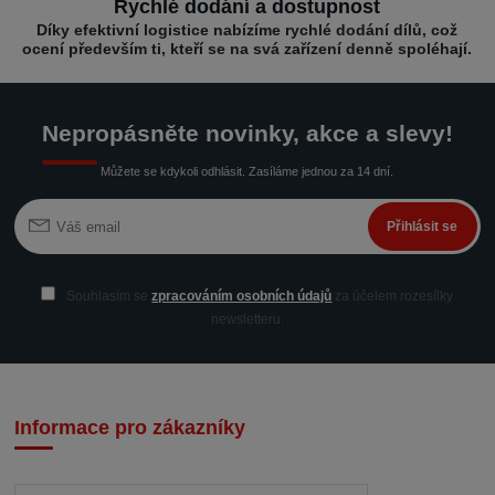
Rychlé dodání a dostupnost
Díky efektivní logistice nabízíme rychlé dodání dílů, což
ocení především ti, kteří se na svá zařízení denně spoléhají.
Nepropásněte novinky, akce a slevy!
Můžete se kdykoli odhlásit. Zasíláme jednou za 14 dní.
Přihlásit se
Souhlasím se
zpracováním osobních údajů
za účelem rozesílky
newsletteru.
Informace pro zákazníky