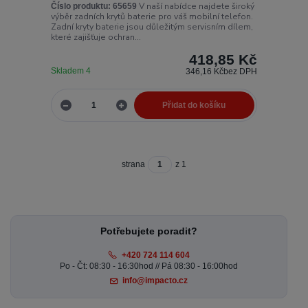
V naší nabídce najdete široký
Číslo produktu:
65659
výběr zadních krytů baterie pro váš mobilní telefon.
Zadní kryty baterie jsou důležitým servisním dílem,
které zajišťuje ochran...
418,85 Kč
Skladem 4
346,16 Kč
bez DPH
Přidat do košíku
strana
z 1
Potřebujete poradit?
+420 724 114 604
Po - Čt: 08:30 - 16:30hod // Pá 08:30 - 16:00hod
info@impacto.cz