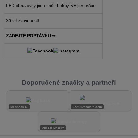
LED obrazovky jsou naše hobby NE jen práce
30 let zkušeností
ZADEJTE POPTÁVKU ⇒
Doporučené značky a partneři
Magboss.pl
LedObrazovka.com
Onesto Energy