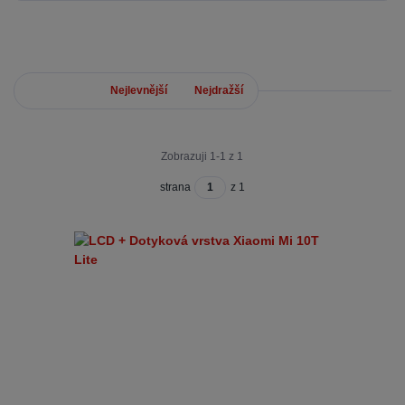
Nejnovější
Nejlevnější
Nejdražší
Zobrazuji 1-1 z 1
strana
z 1