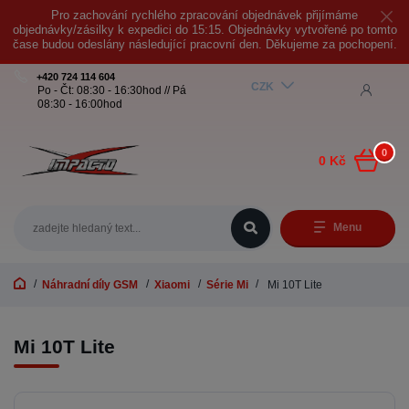
Pro zachování rychlého zpracování objednávek přijímáme
objednávky/zásilky k expedici do 15:15. Objednávky vytvořené po tomto
čase budou odeslány následující pracovní den. Děkujeme za pochopení.
+420 724 114 604
CZK
Po - Čt: 08:30 - 16:30hod // Pá
08:30 - 16:00hod
0
0 Kč
Menu
Náhradní díly GSM
Xiaomi
Série Mi
Mi 10T Lite
Mi 10T Lite