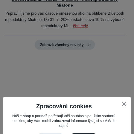
Miatone
Připravili jsme pro vás časově omezenou akci na oblíbené Bluetooth
reproduktory Miatone. Do 31. 7. 2026 získáte slevu 10 % na vybrané
reproduktory Mi...
číst celé
Zobrazit všechny novinky
Kvalita, spolehlivost a profesionalita
Zpracování cookies
Nabízené servisní díly jsou pečlivě vybírány pro kvalitu a
spolehlivost, což zajišťuje optimální výkon vašeho mobilu.
Náš e-shop a partneři potřebují Váš souhlas s použitím souborů
cookies, aby Vám mohli zobrazovat informace týkající se Vašich
zájmů.