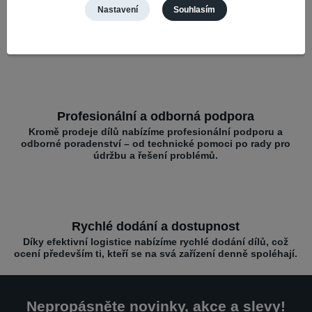
Nastavení
Souhlasím
Široký výběr a kompatibilita
Nabízíme díly pro různé mobilní značky – vše na jednom
místě pro rychlé opravy.
Profesionální a odborná podpora
Kromě prodeje dílů nabízíme profesionální podporu a
odborné poradenství – od technické pomoci po rady pro
údržbu a řešení problémů.
Rychlé dodání a dostupnost
Díky efektivní logistice nabízíme rychlé dodání dílů, což
ocení především ti, kteří se na svá zařízení denně spoléhají.
Nepropásněte novinky, akce a slevy!