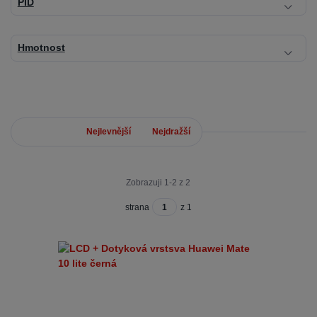
PID
Hmotnost
Nejnovější
Nejlevnější
Nejdražší
Zobrazuji 1-2 z 2
strana
z 1