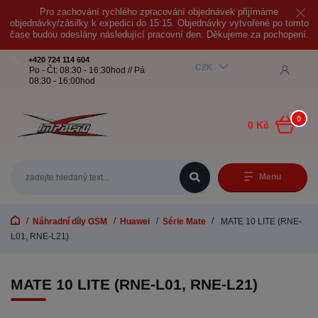
Pro zachování rychlého zpracování objednávek přijímáme
objednávky/zásilky k expedici do 15:15. Objednávky vytvořené po tomto
čase budou odeslány následující pracovní den. Děkujeme za pochopení.
+420 724 114 604
CZK
Po - Čt: 08:30 - 16:30hod // Pá
08:30 - 16:00hod
0
0 Kč
Menu
Náhradní díly GSM
Huawei
Série Mate
MATE 10 LITE (RNE-
L01, RNE-L21)
MATE 10 LITE (RNE-L01, RNE-L21)