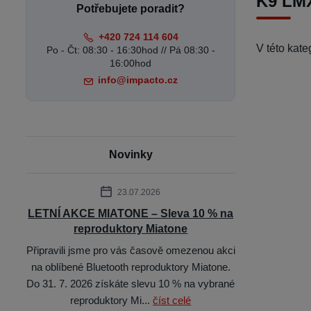
K9 LM
Potřebujete poradit?
+420 724 114 604
V této kat
Po - Čt: 08:30 - 16:30hod // Pá 08:30 -
16:00hod
info@impacto.cz
Novinky
23.07.2026
LETNÍ AKCE MIATONE – Sleva 10 % na
reproduktory Miatone
Připravili jsme pro vás časově omezenou akci
na oblíbené Bluetooth reproduktory Miatone.
Do 31. 7. 2026 získáte slevu 10 % na vybrané
reproduktory Mi...
číst celé