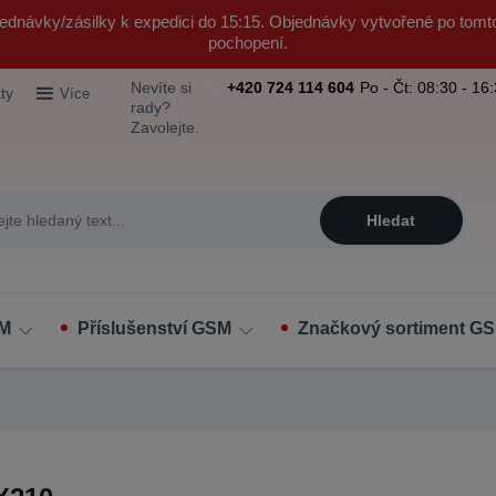
ednávky/zásilky k expedici do 15:15. Objednávky vytvořené po tomt
pochopení.
Nevíte si
+420 724 114 604
Po - Čt: 08:30 - 16
ty
Více
rady?
Zavolejte.
Hledat
SM
Příslušenství GSM
Značkový sortiment GS