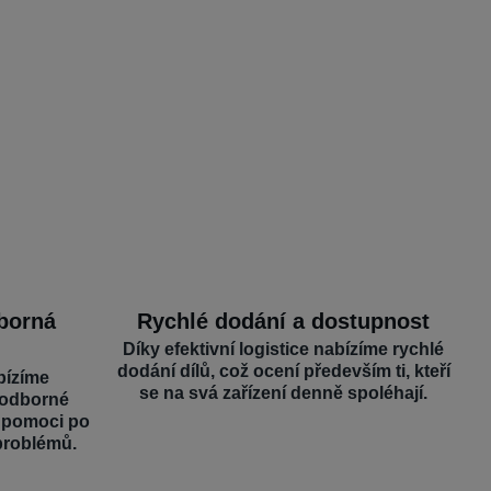
dborná
Rychlé dodání a dostupnost
Díky efektivní logistice nabízíme rychlé
dodání dílů, což ocení především ti, kteří
bízíme
se na svá zařízení denně spoléhají.
 odborné
é pomoci po
problémů.