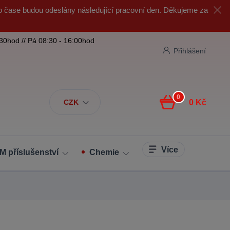
o čase budou odeslány následující pracovní den. Děkujeme za
:30hod // Pá 08:30 - 16:00hod
Přihlášení
0
CZK
0 Kč
Více
M příslušenství
Chemie