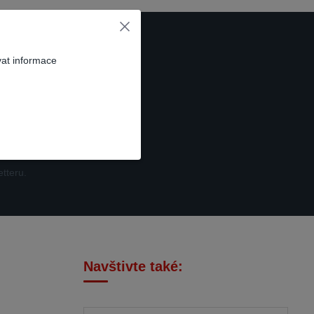
vat informace
t se
tteru.
Navštivte také: