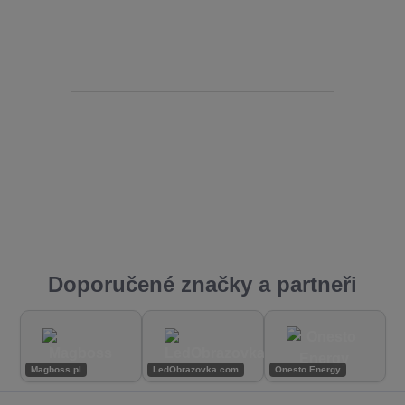
Doporučené značky a partneři
Magboss.pl
LedObrazovka.com
Onesto Energy