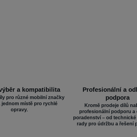
výběr a kompatibilita
Profesionální a o
podpora
íly pro různé mobilní značky
a jednom místě pro rychlé
Kromě prodeje dílů na
opravy.
profesionální podporu a
poradenství – od technick
rady pro údržbu a řešení 