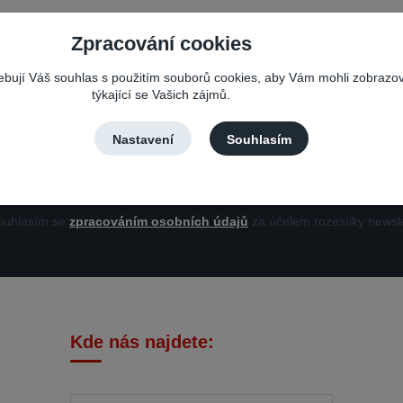
Zpracování cookies
Nepropásněte novinky, akce a slevy!
řebují Váš souhlas s použitím souborů cookies, aby Vám mohli zobrazo
týkající se Vašich zájmů.
Můžete se kdykoli odhlásit. Zasíláme jednou za 14 dní.
Nastavení
Souhlasím
Přihlási
uhlasím se
zpracováním osobních údajů
za účelem rozesílky newsle
Kde nás najdete: