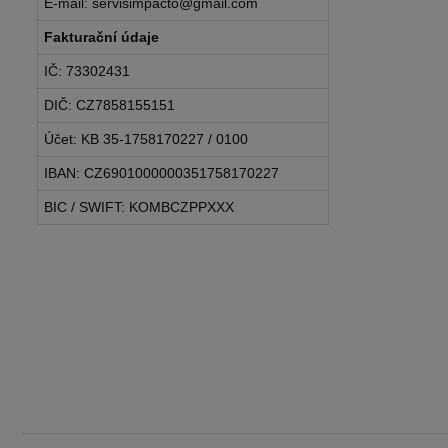
E-mail: servisimpacto@gmail.com
Fakturační údaje
IČ: 73302431
DIČ: CZ7858155151
Účet: KB 35-1758170227 / 0100
IBAN: CZ6901000000351758170227
BIC / SWIFT: KOMBCZPPXXX