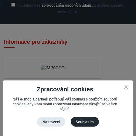
Souhlasím se
zpracováním osobních údajů
za účelem rozesílky
newsletteru.
Informace pro zákazníky
IMPACTO – Ingrid Kaczorová
Zpracování cookies
Nerudova 468
Náš e-shop a partneři potřebují Váš souhlas s použitím souborů
735 81 Bohumín – Nový Bohumín
cookies, aby Vám mohli zobrazovat informace týkající se Vašich
zájmů.
Česká republika
Nastavení
Souhlasím
Pracovní doba
Po – Čt: 08:30 – 16:30