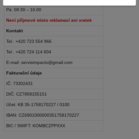
Pá: 08:30 – 16:00
Není příjmové místo reklamací ani vratek
Kontakt
Tel.: +420 723 554 966
Tel.: +420 724 114 604
E-mail: servisimpacto@gmail.com
Fakturační údaje
IČ: 73302431
DIČ: CZ7858155151
Účet: KB 35-1758170227 / 0100
IBAN: CZ6901000000351758170227
BIC / SWIFT: KOMBCZPPXXX