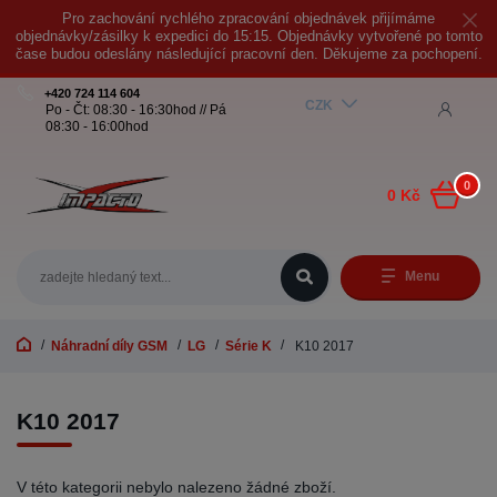
Pro zachování rychlého zpracování objednávek přijímáme
objednávky/zásilky k expedici do 15:15. Objednávky vytvořené po tomto
čase budou odeslány následující pracovní den. Děkujeme za pochopení.
+420 724 114 604
CZK
Po - Čt: 08:30 - 16:30hod // Pá
08:30 - 16:00hod
0
0 Kč
Menu
Náhradní díly GSM
LG
Série K
K10 2017
K10 2017
V této kategorii nebylo nalezeno žádné zboží.