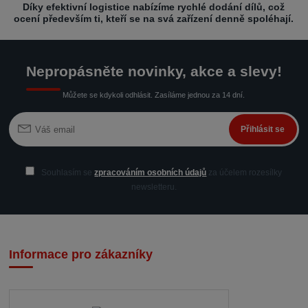
Díky efektivní logistice nabízíme rychlé dodání dílů, což
ocení především ti, kteří se na svá zařízení denně spoléhají.
Nepropásněte novinky, akce a slevy!
Můžete se kdykoli odhlásit. Zasíláme jednou za 14 dní.
Přihlásit se
Souhlasím se
zpracováním osobních údajů
za účelem rozesílky
newsletteru.
Informace pro zákazníky