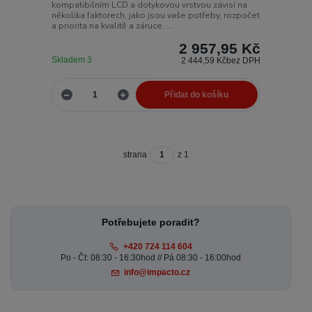
kompatibilním LCD a dotykovou vrstvou závisí na
několika faktorech, jako jsou vaše potřeby, rozpočet
a priorita na kvalitě a záruce. ...
2 957,95 Kč
Skladem 3
2 444,59 Kč
bez DPH
Přidat do košíku
strana
z 1
Potřebujete poradit?
+420 724 114 604
Po - Čt: 08:30 - 16:30hod // Pá 08:30 - 16:00hod
info@impacto.cz