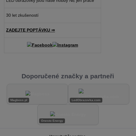
LED obrazovky jsou naše hobby NE jen práce
30 let zkušeností
ZADEJTE POPTÁVKU ⇒
Doporučené značky a partneři
Magboss.pl
LedObrazovka.com
Onesto Energy