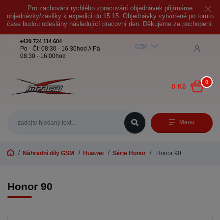
Pro zachování rychlého zpracování objednávek přijímáme
objednávky/zásilky k expedici do 15:15. Objednávky vytvořené po tomto
čase budou odeslány následující pracovní den. Děkujeme za pochopení.
+420 724 114 604
CZK
Po - Čt: 08:30 - 16:30hod // Pá
08:30 - 16:00hod
0
0 Kč
Menu
Náhradní díly GSM
Huawei
Série Honor
Honor 90
Honor 90