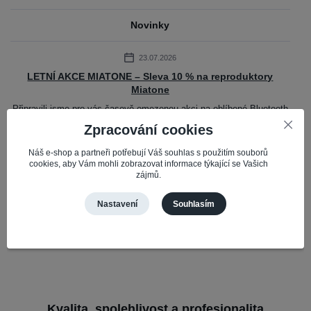
Novinky
23.07.2026
LETNÍ AKCE MIATONE – Sleva 10 % na reproduktory
Miatone
Připravili jsme pro vás časově omezenou akci na oblíbené Bluetooth
reproduktory Miatone. Do 31. 7. 2026 získáte slevu 10 % na vybrané
Zpracování cookies
reproduktory Mi...
číst celé
Náš e-shop a partneři potřebují Váš souhlas s použitím souborů
cookies, aby Vám mohli zobrazovat informace týkající se Vašich
zájmů.
Zobrazit všechny novinky
Nastavení
Souhlasím
Kvalita, spolehlivost a profesionalita