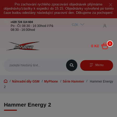
Pro zachování rychlého zpracování objednávek přijímáme
objednávky/zásilky k expedici do 15:15. Objednávky vytvořené po tomto
čase budou odeslány následující pracovní den. Děkujeme za pochopení.
+420 724 114 604
CZK
Po - Čt: 08:30 - 16:30hod // Pá
08:30 - 16:00hod
0
0 Kč
Menu
Náhradní díly GSM
MyPhone
Série Hammer
Hammer Energy
2
Hammer Energy 2