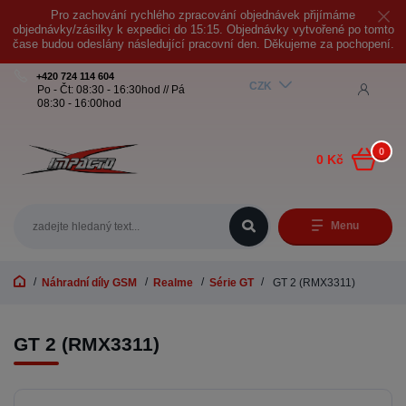
Pro zachování rychlého zpracování objednávek přijímáme
objednávky/zásilky k expedici do 15:15. Objednávky vytvořené po tomto
čase budou odeslány následující pracovní den. Děkujeme za pochopení.
+420 724 114 604
CZK
Po - Čt: 08:30 - 16:30hod // Pá
08:30 - 16:00hod
0
0 Kč
Menu
Náhradní díly GSM
Realme
Série GT
GT 2 (RMX3311)
GT 2 (RMX3311)