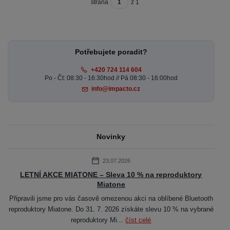
strana
z 1
Potřebujete poradit?
+420 724 114 604
Po - Čt: 08:30 - 16:30hod // Pá 08:30 - 16:00hod
info@impacto.cz
Novinky
23.07.2026
LETNÍ AKCE MIATONE – Sleva 10 % na reproduktory
Miatone
Připravili jsme pro vás časově omezenou akci na oblíbené Bluetooth
reproduktory Miatone. Do 31. 7. 2026 získáte slevu 10 % na vybrané
reproduktory Mi...
číst celé