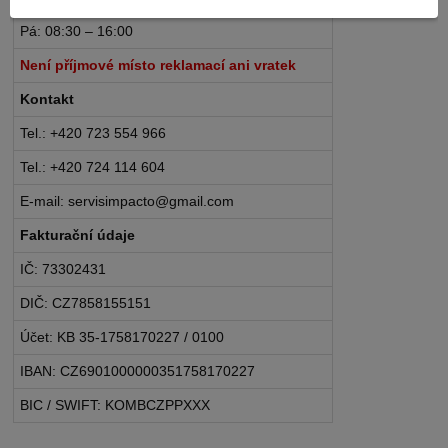
Pá: 08:30 – 16:00
Není příjmové místo reklamací ani vratek
Kontakt
Tel.: +420 723 554 966
Tel.: +420 724 114 604
E-mail: servisimpacto@gmail.com
Fakturační údaje
IČ: 73302431
DIČ: CZ7858155151
Účet: KB 35-1758170227 / 0100
IBAN: CZ6901000000351758170227
BIC / SWIFT: KOMBCZPPXXX