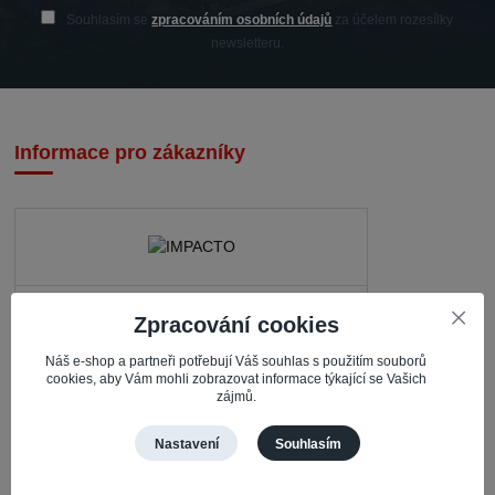
Souhlasím se
zpracováním osobních údajů
za účelem rozesílky
newsletteru.
Informace pro zákazníky
IMPACTO – Ingrid Kaczorová
Zpracování cookies
Nerudova 468
Náš e-shop a partneři potřebují Váš souhlas s použitím souborů
735 81 Bohumín – Nový Bohumín
cookies, aby Vám mohli zobrazovat informace týkající se Vašich
zájmů.
Česká republika
Nastavení
Souhlasím
Pracovní doba
Po – Čt: 08:30 – 16:30