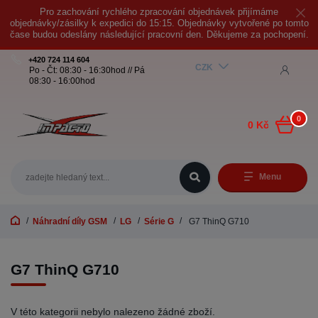
Pro zachování rychlého zpracování objednávek přijímáme
objednávky/zásilky k expedici do 15:15. Objednávky vytvořené po tomto
čase budou odeslány následující pracovní den. Děkujeme za pochopení.
+420 724 114 604
CZK
Po - Čt: 08:30 - 16:30hod // Pá
08:30 - 16:00hod
0
0 Kč
Menu
Náhradní díly GSM
LG
Série G
G7 ThinQ G710
G7 ThinQ G710
V této kategorii nebylo nalezeno žádné zboží.