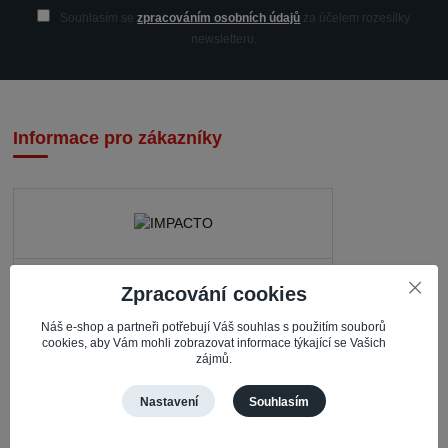
Souhlasím se
zpracováním osobních údajů
za účelem rozesílky
newsletteru.
Informace pro zákazníky
IMPACTO – Ingrid Kaczorová
Zpracování cookies
Nerudova 468
Náš e-shop a partneři potřebují Váš souhlas s použitím souborů
735 81 Bohumín – Nový Bohumín
cookies, aby Vám mohli zobrazovat informace týkající se Vašich
zájmů.
Česká republika
Nastavení
Souhlasím
Pracovní doba
Po – Čt: 08:30 – 16:30