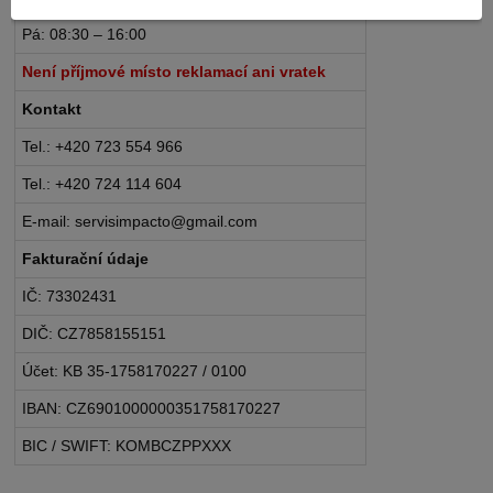
Pá: 08:30 – 16:00
Není příjmové místo reklamací ani vratek
Kontakt
Tel.: +420 723 554 966
Tel.: +420 724 114 604
E-mail: servisimpacto@gmail.com
Fakturační údaje
IČ: 73302431
DIČ: CZ7858155151
Účet: KB 35-1758170227 / 0100
IBAN: CZ6901000000351758170227
BIC / SWIFT: KOMBCZPPXXX