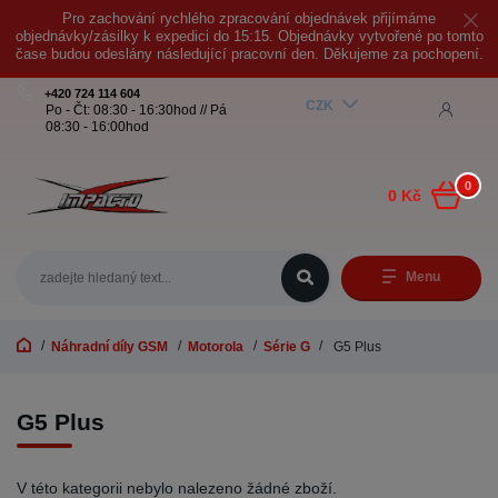
Pro zachování rychlého zpracování objednávek přijímáme
objednávky/zásilky k expedici do 15:15. Objednávky vytvořené po tomto
čase budou odeslány následující pracovní den. Děkujeme za pochopení.
+420 724 114 604
CZK
Po - Čt: 08:30 - 16:30hod // Pá
08:30 - 16:00hod
0
0 Kč
Menu
Náhradní díly GSM
Motorola
Série G
G5 Plus
G5 Plus
V této kategorii nebylo nalezeno žádné zboží.