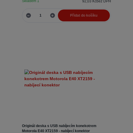
Skladem 1
92,03 Kč
bez DPH
Přidat do košíku
Originál deska s USB nabíjecím konekotrem
Motorola E40 XT2159 - nabíjecí konektor