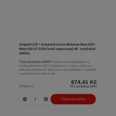
Originál LCD + Dotyková vrstva Motorola Moto E30 -
Moto E40 XT-2159 černá repasovaný díl - vyměněné
sklíčko
Výběr mezi originálním a
Číslo produktu:
66587
kompatibilním LCD a dotykovou vrstvou závisí na
několika faktorech, jako jsou vaše potřeby, rozpočet
a priorita na kvalitě a zár...
674,41 Kč
Skladem 5
557,36 Kč
bez DPH
Přidat do košíku