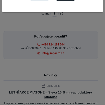
strana
z 1
Potřebujete poradit?
+420 724 114 604
Po - Čt: 08:30 - 16:30hod // Pá 08:30 - 16:00hod
info@impacto.cz
Novinky
23.07.2026
LETNÍ AKCE MIATONE – Sleva 10 % na reproduktory
Miatone
Připravili jsme pro vás časově omezenou akci na oblíbené Bluetooth