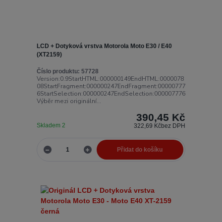
LCD + Dotyková vrstva Motorola Moto E30 / E40
(XT2159)
Číslo produktu:
57728
Version:0.9StartHTML:000000149EndHTML:0000078
08StartFragment:000000247EndFragment:00000777
6StartSelection:000000247EndSelection:000007776
Výběr mezi originální...
390,45 Kč
Skladem 2
322,69 Kč
bez DPH
Přidat do košíku