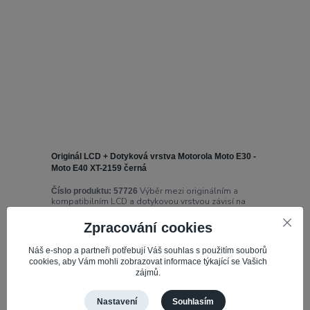
Originál LCD + Dotyková vrstva Motorola Moto E30 -
Moto E40 XT-2159 černá
Výběr mezi originálním a
Číslo produktu:
57726
kompatibilním LCD a dotykovou vrstvou závisí na
několika faktorech, jako jsou vaše potřeby, rozpočet
a priorita na kvalitě a záruce. ...
Zpracování cookies
897,82 Kč
Náš e-shop a partneři potřebují Váš souhlas s použitím souborů
Skladem 2
742 Kč
bez DPH
cookies, aby Vám mohli zobrazovat informace týkající se Vašich
zájmů.
Přidat do košíku
Nastavení
Souhlasím