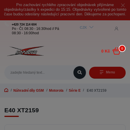
Pro zachování rychlého zpracování objednávek přijímáme
objednávky/zásilky k expedici do 15:15. Objednávky vytvořené po tomto
čase budou odeslány následující pracovní den. Děkujeme za pochopení.
+420 724 114 604
CZK
Po - Čt: 08:30 - 16:30hod // Pá
08:30 - 16:00hod
0
0 Kč
Menu
Náhradní díly GSM
Motorola
Série E
E40 XT2159
E40 XT2159