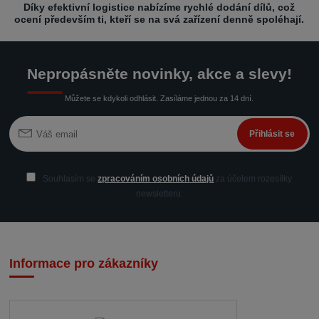
Díky efektivní logistice nabízíme rychlé dodání dílů, což
ocení především ti, kteří se na svá zařízení denně spoléhají.
Nepropásněte novinky, akce a slevy!
Můžete se kdykoli odhlásit. Zasíláme jednou za 14 dní.
Přihlásit se
Souhlasím se
zpracováním osobních údajů
za účelem rozesílky
newsletteru.
Informace pro zákazníky