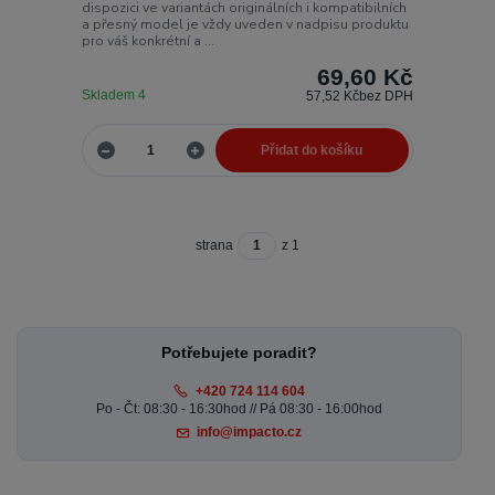
dispozici ve variantách originálních i kompatibilních
a přesný model je vždy uveden v nadpisu produktu
pro váš konkrétní a ...
69,60 Kč
Skladem 4
57,52 Kč
bez DPH
Přidat do košíku
strana
z 1
Potřebujete poradit?
+420 724 114 604
Po - Čt: 08:30 - 16:30hod // Pá 08:30 - 16:00hod
info@impacto.cz