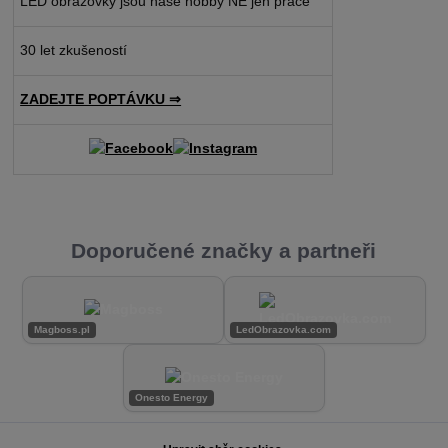
LED obrazovky jsou naše hobby NE jen práce
30 let zkušeností
ZADEJTE POPTÁVKU ⇒
Doporučené značky a partneři
Magboss.pl
LedObrazovka.com
Onesto Energy