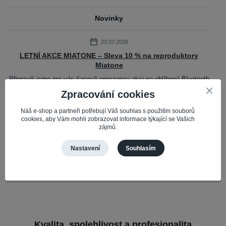
Novinky
23.07.2026
LETNÍ AKCE MIATONE – Sleva 10 % na reproduktory
Miatone
Připravili jsme pro vás časově omezenou akci na oblíbené Bluetooth
reproduktory Miatone. Do 31. 7. 2026 získáte slevu 10 % na vybrané
Zpracování cookies
reproduktory Mi...
číst celé
Náš e-shop a partneři potřebují Váš souhlas s použitím souborů
cookies, aby Vám mohli zobrazovat informace týkající se Vašich
zájmů.
Zobrazit všechny novinky
Nastavení
Souhlasím
Kvalita, spolehlivost a profesionalita