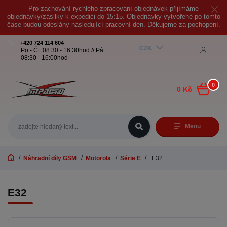
Pro zachování rychlého zpracování objednávek přijímáme
objednávky/zásilky k expedici do 15:15. Objednávky vytvořené po tomto
čase budou odeslány následující pracovní den. Děkujeme za pochopení.
+420 724 114 604
CZK
Po - Čt: 08:30 - 16:30hod // Pá
08:30 - 16:00hod
0
0 Kč
Menu
Náhradní díly GSM
Motorola
Série E
E32
E32