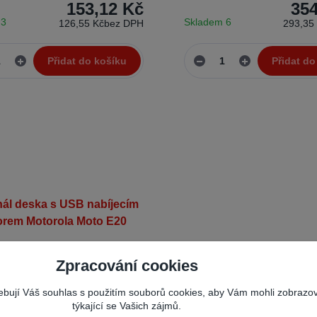
153,12 Kč
354
 3
Skladem 6
126,55 Kč
bez DPH
293,35
Přidat do košíku
Přidat do
Zpracování cookies
řebují Váš souhlas s použitím souborů cookies, aby Vám mohli zobrazo
týkající se Vašich zájmů.