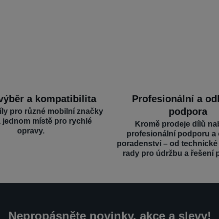
výběr a kompatibilita
Profesionální a o
podpora
íly pro různé mobilní značky
a jednom místě pro rychlé
Kromě prodeje dílů na
opravy.
profesionální podporu a
poradenství – od technick
rady pro údržbu a řešení 
Nepropásněte novinky, akce a slevy!