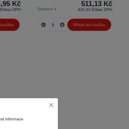
,95 Kč
511,13 Kč
Skladem 4
 Kč
bez DPH
422,42 Kč
bez DPH
 košíku
Přidat do košíku
vat informace