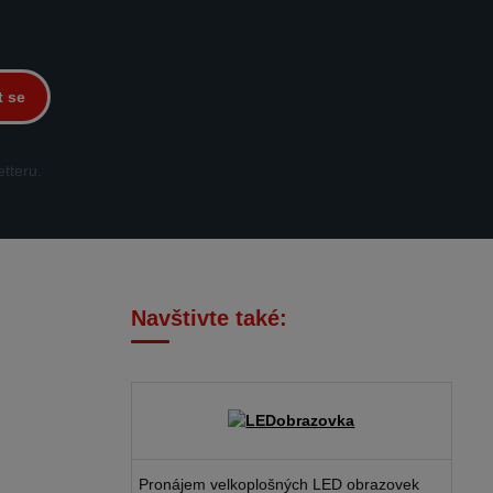
t se
tteru.
Navštivte také:
Pronájem velkoplošných LED obrazovek