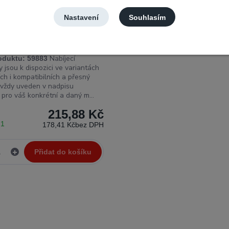
Nastavení
Souhlasím
 deska s USB nabíjecím
rem Motorola Moto E20
Nabíjecí
oduktu:
59883
 jsou k dispozici ve variantách
ích i kompatibilních a přesný
 vždy uveden v nadpisu
pro váš konkrétní a daný m...
215,88 Kč
 1
178,41 Kč
bez DPH
Přidat do košíku