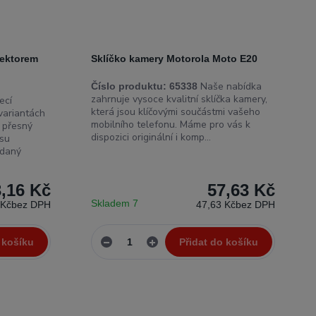
nektorem
Sklíčko kamery Motorola Moto E20
Naše nabídka
Číslo produktu:
65338
zahrnuje vysoce kvalitní sklíčka kamery,
ecí
která jsou klíčovými součástmi vašeho
 variantách
mobilního telefonu. Máme pro vás k
a přesný
dispozici originální i komp...
isu
 daný
,16 Kč
57,63 Kč
Skladem 7
 Kč
bez DPH
47,63 Kč
bez DPH
 košíku
Přidat do košíku