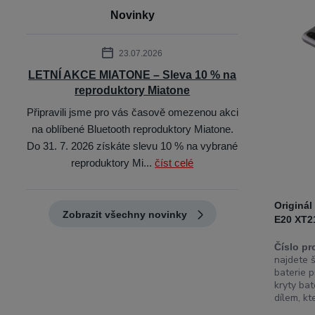
Novinky
23.07.2026
LETNÍ AKCE MIATONE – Sleva 10 % na
reproduktory Miatone
Připravili jsme pro vás časově omezenou akci
na oblíbené Bluetooth reproduktory Miatone.
Do 31. 7. 2026 získáte slevu 10 % na vybrané
reproduktory Mi...
číst celé
Originál
Zobrazit všechny novinky
E20 XT2
Číslo pr
najdete š
baterie p
kryty bat
dílem, kt