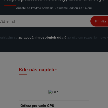
Můžete se kdykoli odhlásit. Zasíláme jednou za 14 dní.
Přihlási
uhlasím se
zpracováním osobních údajů
za účelem rozesílky newsle
Kde nás najdete:
Odkaz pro vaše GPS