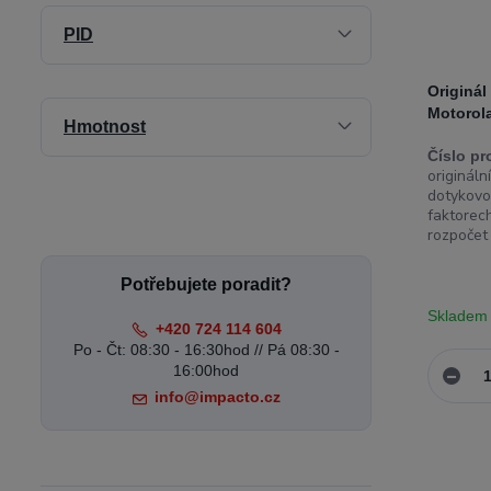
PID
Originál
Motorol
Hmotnost
Číslo pr
originál
dotykovo
faktorech
rozpočet a
Potřebujete poradit?
Skladem
+420 724 114 604
Po - Čt: 08:30 - 16:30hod // Pá 08:30 -
16:00hod
info@impacto.cz