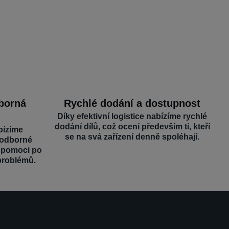
dborná
Rychlé dodání a dostupnost
Díky efektivní logistice nabízíme rychlé
dodání dílů, což ocení především ti, kteří
bízíme
se na svá zařízení denně spoléhají.
 odborné
é pomoci po
problémů.