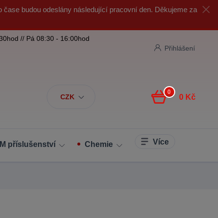
o čase budou odeslány následující pracovní den. Děkujeme za
:30hod // Pá 08:30 - 16:00hod
Přihlášení
0
CZK
0 Kč
Více
M příslušenství
Chemie