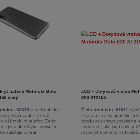
 kryt baterie Motorola Moto
LCD + Dotyková vrstva Mot
155 šedý
E20 XT2155
V naší nabídce
Výběr
oduktu:
63618
Číslo produktu:
61911
iroký výběr zadních krytů
originálním a kompatibilním L
ro váš mobilní telefon. Zadní
dotykovou vrstvou závisí na n
erie jsou důležitým servisním
faktorech, jako jsou vaše potř
eré zajišťuje ochran...
rozpočet a priorita na kvalitě .