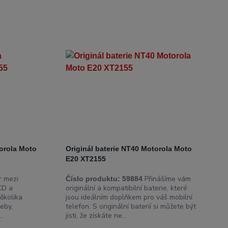
orola Moto
Originál baterie NT40 Motorola Moto
E20 XT2155
 mezi
Přinášíme vám
Číslo produktu:
59884
CD a
originální a kompatibilní baterie, které
ěkolika
jsou ideálním doplňkem pro váš mobilní
eby,
telefon. S originální baterií si můžete být
..
jisti, že získáte ne...