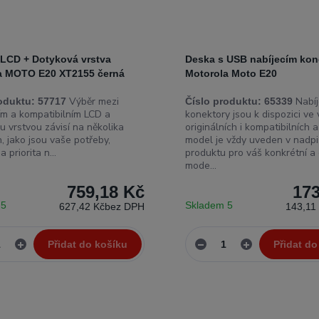
 LCD + Dotyková vrstva
Deska s USB nabíjecím ko
a MOTO E20 XT2155 černá
Motorola Moto E20
Výběr mezi
Nabíj
oduktu:
57717
Číslo produktu:
65339
ním a kompatibilním LCD a
konektory jsou k dispozici ve
u vrstvou závisí na několika
originálních i kompatibilních 
, jako jsou vaše potřeby,
model je vždy uveden v nadp
 priorita n...
produktu pro váš konkrétní a
mode...
759,18 Kč
173
 5
Skladem 5
627,42 Kč
bez DPH
143,11
Přidat do košíku
Přidat do