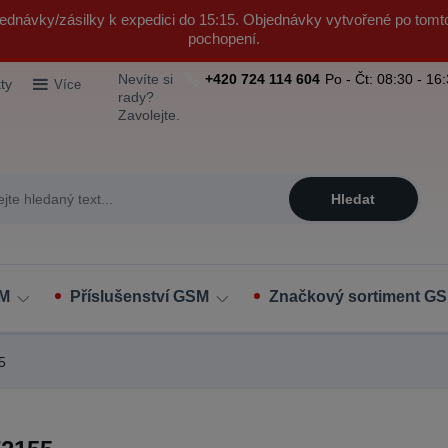
ednávky/zásilky k expedici do 15:15. Objednávky vytvořené po tomt
pochopení.
Nevíte si
+420 724 114 604
Po - Čt: 08:30 - 16
ty
Více
rady?
Zavolejte.
Hledat
SM
Příslušenství GSM
Značkový sortiment GS
5