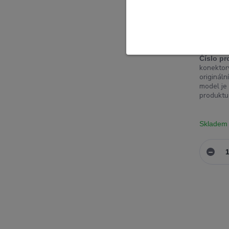
Originál
konekto
XT2155
Číslo pr
konektory
origináln
model je
produktu 
Skladem