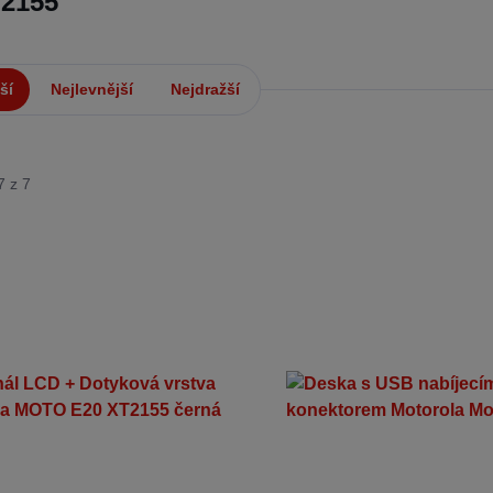
T2155
ší
Nejlevnější
Nejdražší
7 z 7