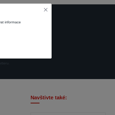
vat informace
t se
tteru.
Navštivte také: