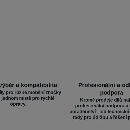
výběr a kompatibilita
Profesionální a o
podpora
íly pro různé mobilní značky
a jednom místě pro rychlé
Kromě prodeje dílů na
opravy.
profesionální podporu a
poradenství – od technick
rady pro údržbu a řešení 