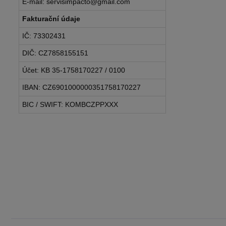
E-mail: servisimpacto@gmail.com
Fakturační údaje
IČ: 73302431
DIČ: CZ7858155151
Účet: KB 35-1758170227 / 0100
IBAN: CZ6901000000351758170227
BIC / SWIFT: KOMBCZPPXXX