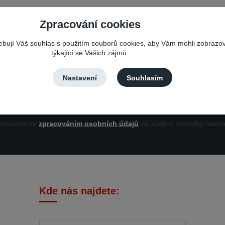
Zpracování cookies
Nepropásněte novinky, akce a slevy!
řebují Váš souhlas s použitím souborů cookies, aby Vám mohli zobrazo
týkající se Vašich zájmů.
Můžete se kdykoli odhlásit. Zasíláme jednou za 14 dní.
Nastavení
Souhlasím
Přihlási
uhlasím se
zpracováním osobních údajů
za účelem rozesílky newsle
Kde nás najdete: