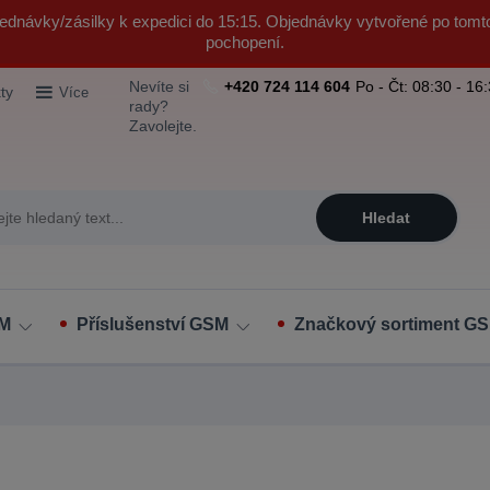
ednávky/zásilky k expedici do 15:15. Objednávky vytvořené po tomt
pochopení.
Nevíte si
+420 724 114 604
Po - Čt: 08:30 - 16
ty
Více
rady?
Zavolejte.
Hledat
SM
Příslušenství GSM
Značkový sortiment GS