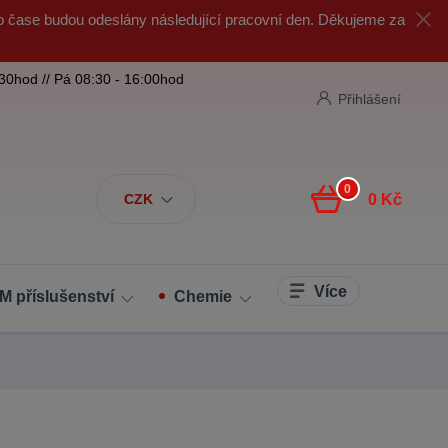
o čase budou odeslány následující pracovní den. Děkujeme za
:30hod // Pá 08:30 - 16:00hod
Přihlášení
0
CZK
0 Kč
Více
M příslušenství
Chemie