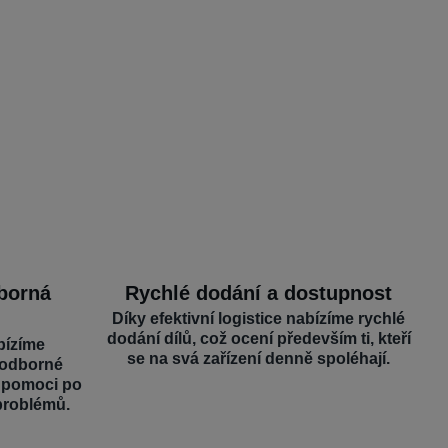
dborná
Rychlé dodání a dostupnost
Díky efektivní logistice nabízíme rychlé
dodání dílů, což ocení především ti, kteří
bízíme
se na svá zařízení denně spoléhají.
 odborné
é pomoci po
problémů.