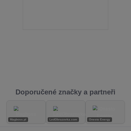
Doporučené značky a partneři
Magboss.pl
LedObrazovka.com
Onesto Energy