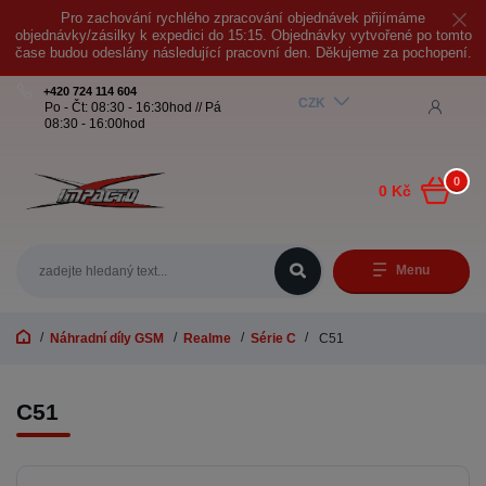
Pro zachování rychlého zpracování objednávek přijímáme
objednávky/zásilky k expedici do 15:15. Objednávky vytvořené po tomto
čase budou odeslány následující pracovní den. Děkujeme za pochopení.
+420 724 114 604
CZK
Po - Čt: 08:30 - 16:30hod // Pá
08:30 - 16:00hod
0
0 Kč
Menu
Náhradní díly GSM
Realme
Série C
C51
C51