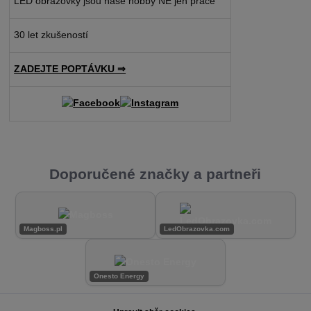
LED obrazovky jsou naše hobby NE jen práce
30 let zkušeností
ZADEJTE POPTÁVKU ⇒
Doporučené značky a partneři
Magboss.pl
LedObrazovka.com
Onesto Energy