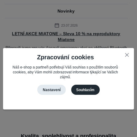
Novinky
23.07.2026
LETNÍ AKCE MIATONE – Sleva 10 % na reproduktory
Miatone
Připravili jsme pro vás časově omezenou akci na oblíbené Bluetooth
reproduktory Miatone. Do 31. 7. 2026 získáte slevu 10 % na vybrané
Zpracování cookies
reproduktory Mi...
číst celé
Náš e-shop a partneři potřebují Váš souhlas s použitím souborů
cookies, aby Vám mohli zobrazovat informace týkající se Vašich
zájmů.
Zobrazit všechny novinky
Nastavení
Souhlasím
Kvalita, spolehlivost a profesionalita