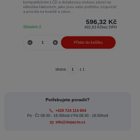
kompatibilním LCD a dotykovou vrstvou závisí na
několika faktorech, jako jsou vaše potřeby, rozpočet
a priorita na kvalitě a záruc...
596,32 Kč
Skladem 2
492,83 Kč
bez DPH
Přidat do košíku
strana
z 1
Potřebujete poradit?
+420 724 114 604
Po - Čt: 08:30 - 16:30hod // Pá 08:30 - 16:00hod
info@impacto.cz