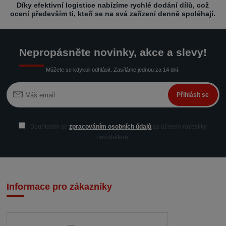
Díky efektivní logistice nabízíme rychlé dodání dílů, což
ocení především ti, kteří se na svá zařízení denně spoléhají.
Nepropásněte novinky, akce a slevy!
Můžete se kdykoli odhlásit. Zasíláme jednou za 14 dní.
Přihlásit se
Souhlasím se
zpracováním osobních údajů
za účelem rozesílky
newsletteru.
Informace pro zákazníky