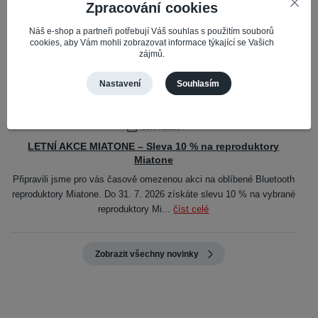
+420 724 114 604
Zpracování cookies
Po - Čt: 08:30 - 16:30hod // Pá 08:30 - 16:00hod
info@impacto.cz
Náš e-shop a partneři potřebují Váš souhlas s použitím souborů
cookies, aby Vám mohli zobrazovat informace týkající se Vašich
zájmů.
Nastavení
Souhlasím
Novinky
23.07.2026
LETNÍ AKCE MIATONE – Sleva 10 % na reproduktory
Miatone
Připravili jsme pro vás časově omezenou akci na oblíbené Bluetooth
reproduktory Miatone. Do 31. 7. 2026 získáte slevu 10 % na vybrané
reproduktory Mi...
číst celé
Zobrazit všechny novinky