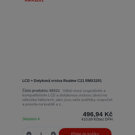
LCD + Dotyková vrstva Realme C21 RMX3201
Výběr mezi originálním a
Číslo produktu:
66521
kompatibilním LCD a dotykovou vrstvou závisí na
několika faktorech, jako jsou vaše potřeby, rozpočet
a priorita na kvalitě a z...
496,94 Kč
Skladem 4
410,69 Kč
bez DPH
Přidat do košíku