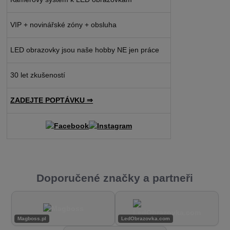
VIP + novinářské zóny + obsluha
LED obrazovky jsou naše hobby NE jen práce
30 let zkušeností
ZADEJTE POPTÁVKU ⇒
Doporučené značky a partneři
Magboss.pl
LedObrazovka.com