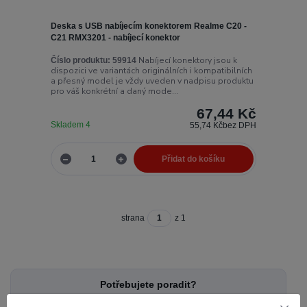
Deska s USB nabíjecím konektorem Realme C20 -
C21 RMX3201 - nabíjecí konektor
Nabíjecí konektory jsou k
Číslo produktu:
59914
dispozici ve variantách originálních i kompatibilních
a přesný model je vždy uveden v nadpisu produktu
pro váš konkrétní a daný mode...
67,44 Kč
Skladem 4
55,74 Kč
bez DPH
Přidat do košíku
strana
z 1
Potřebujete poradit?