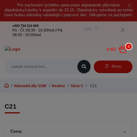
Pro zachování rychlého zpracování objednávek přijímáme
objednávky/zásilky k expedici do 15:15. Objednávky vytvořené po tomto
čase budou odeslány následující pracovní den. Děkujeme za pochopení.
+420 724 114 604
CZK
Po - Čt: 08:30 - 16:30hod // Pá
08:30 - 16:00hod
0
0 Kč
Menu
Náhradní díly GSM
Realme
Série C
C21
C21
Cena: