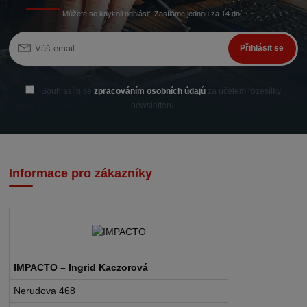
Můžete se kdykoli odhlásit. Zasíláme jednou za 14 dní.
Přihlásit se
Souhlasím se
zpracováním osobních údajů
za účelem rozesílky
newsletteru.
Informace pro zákazníky
IMPACTO – Ingrid Kaczorová
Nerudova 468