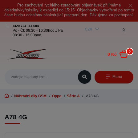
Pro zachování rychlého zpracování objednávek přijímáme
objednávky/zásilky k expedici do 15:15. Objednávky vytvořené po tomto
čase budou odeslány následující pracovní den. Děkujeme za pochopení.
+420 724 114 604
CZK
Po - Čt: 08:30 - 16:30hod // Pá
08:30 - 16:00hod
0
0 Kč
Menu
Náhradní díly GSM
Oppo
Série A
A78 4G
A78 4G