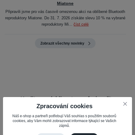
Miatone
Připravili jsme pro vás časově omezenou akci na oblíbené Bluetooth
reproduktory Miatone. Do 31. 7. 2026 získáte slevu 10 % na vybrané
reproduktory Mi...
číst celé
Zobrazit všechny novinky
Kvalita, spolehlivost a profesionalita
Zpracování cookies
Nabízené servisní díly jsou pečlivě vybírány pro kvalitu a
spolehlivost, což zajišťuje optimální výkon vašeho mobilu.
Náš e-shop a partneři potřebují Váš souhlas s použitím souborů
cookies, aby Vám mohli zobrazovat informace týkající se Vašich
zájmů.