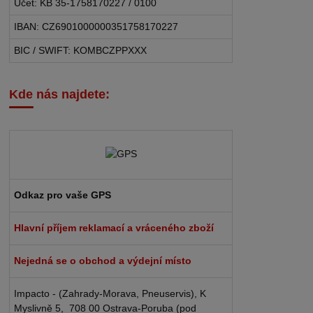
Účet: KB 35-1758170227 / 0100
IBAN: CZ6901000000351758170227
BIC / SWIFT: KOMBCZPPXXX
Kde nás najdete:
Odkaz pro vaše GPS
Hlavní příjem reklamací a vráceného zboží
Nejedná se o obchod a výdejní místo
Impacto - (Zahrady-Morava, Pneuservis), K
Myslivně 5, 708 00 Ostrava-Poruba (pod