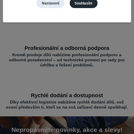
Nastavení
Souhlasím
Široký výběr a kompatibilita
Nabízíme díly pro různé mobilní značky – vše na jednom
místě pro rychlé opravy.
Profesionální a odborná podpora
Kromě prodeje dílů nabízíme profesionální podporu a
odborné poradenství – od technické pomoci po rady pro
údržbu a řešení problémů.
Rychlé dodání a dostupnost
Díky efektivní logistice nabízíme rychlé dodání dílů, což
ocení především ti, kteří se na svá zařízení denně spoléhají.
Nepropásněte novinky, akce a slevy!