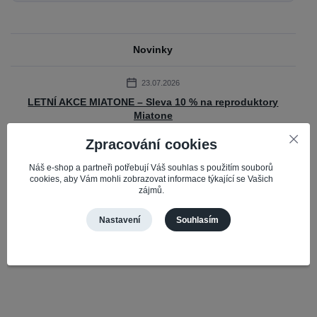
Novinky
23.07.2026
LETNÍ AKCE MIATONE – Sleva 10 % na reproduktory
Miatone
Připravili jsme pro vás časově omezenou akci na oblíbené Bluetooth
Zpracování cookies
reproduktory Miatone. Do 31. 7. 2026 získáte slevu 10 % na vybrané
reproduktory Mi...
číst celé
Náš e-shop a partneři potřebují Váš souhlas s použitím souborů
cookies, aby Vám mohli zobrazovat informace týkající se Vašich
zájmů.
Zobrazit všechny novinky
Nastavení
Souhlasím