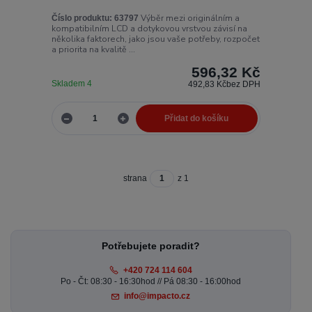
Výběr mezi originálním a
Číslo produktu:
63797
kompatibilním LCD a dotykovou vrstvou závisí na
několika faktorech, jako jsou vaše potřeby, rozpočet
a priorita na kvalitě ...
596,32 Kč
Skladem 4
492,83 Kč
bez DPH
Přidat do košíku
strana
z 1
Potřebujete poradit?
+420 724 114 604
Po - Čt: 08:30 - 16:30hod // Pá 08:30 - 16:00hod
info@impacto.cz