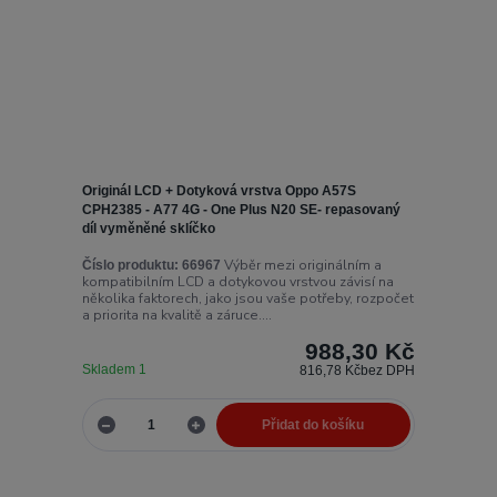
Originál LCD + Dotyková vrstva Oppo A57S
CPH2385 - A77 4G - One Plus N20 SE- repasovaný
díl vyměněné sklíčko
Výběr mezi originálním a
Číslo produktu:
66967
kompatibilním LCD a dotykovou vrstvou závisí na
několika faktorech, jako jsou vaše potřeby, rozpočet
a priorita na kvalitě a záruce....
988,30 Kč
Skladem 1
816,78 Kč
bez DPH
Přidat do košíku