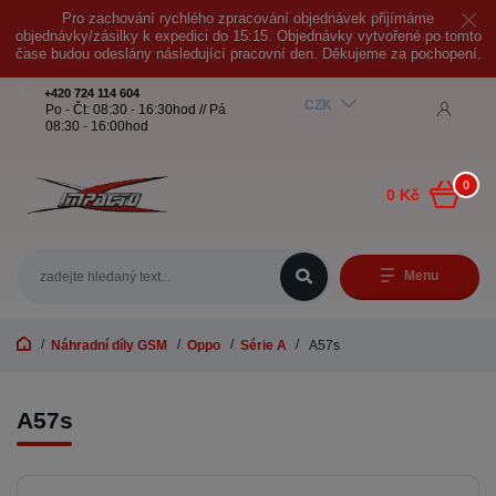
Pro zachování rychlého zpracování objednávek přijímáme
objednávky/zásilky k expedici do 15:15. Objednávky vytvořené po tomto
čase budou odeslány následující pracovní den. Děkujeme za pochopení.
+420 724 114 604
CZK
Po - Čt: 08:30 - 16:30hod // Pá
08:30 - 16:00hod
0
0 Kč
Menu
Náhradní díly GSM
Oppo
Série A
A57s
A57s