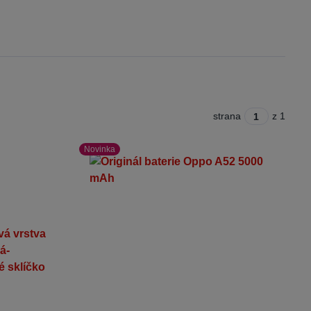
strana
z 1
Novinka