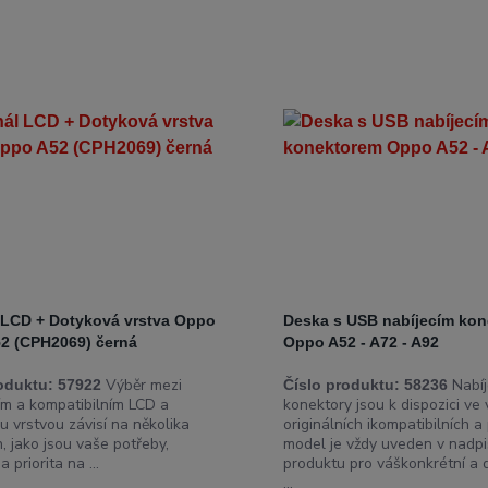
l LCD + Dotyková vrstva Oppo
Deska s USB nabíjecím ko
2 (CPH2069) černá
Oppo A52 - A72 - A92
Výběr mezi
Nabíj
oduktu:
57922
Číslo produktu:
58236
ním a kompatibilním LCD a
konektory jsou k dispozici ve
u vrstvou závisí na několika
originálních ikompatibilních a
, jako jsou vaše potřeby,
model je vždy uveden v nadp
 priorita na ...
produktu pro váškonkrétní a
...