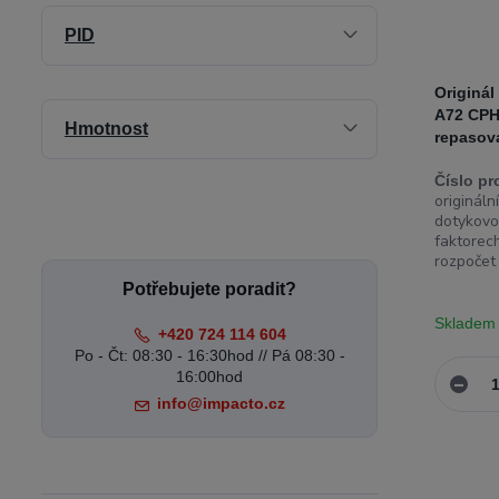
PID
Originá
A72 CPH
Hmotnost
repasov
Číslo pr
originál
dotykovo
faktorech
rozpočet 
Potřebujete poradit?
Skladem
+420 724 114 604
Po - Čt: 08:30 - 16:30hod // Pá 08:30 -
16:00hod
info@impacto.cz