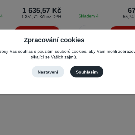
1 635,57 Kč
6
 4
Skladem 4
1 351,71 Kč
bez DPH
55,74
Přidat do košíku
Přidat do
Zpracování cookies
řebují Váš souhlas s použitím souborů cookies, aby Vám mohli zobrazo
týkající se Vašich zájmů.
Nastavení
Souhlasím