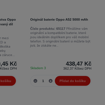
rstva Oppo
Originál baterie Oppo A52 5000 mAh
vaný díl
Přinášíme vám
Číslo produktu:
65117
originální a kompatibilní baterie, které
jsou ideálním doplňkem pro váš mobilní
 mezi
telefon. S originální baterií si můžete být
CD a
jisti, že získáte ne...
ěkolika
eby,
 záruce....
0,45 Kč
438,47 Kč
Skladem 3
 Kč
bez DPH
362,37 Kč
bez DPH
 košíku
Přidat do košíku