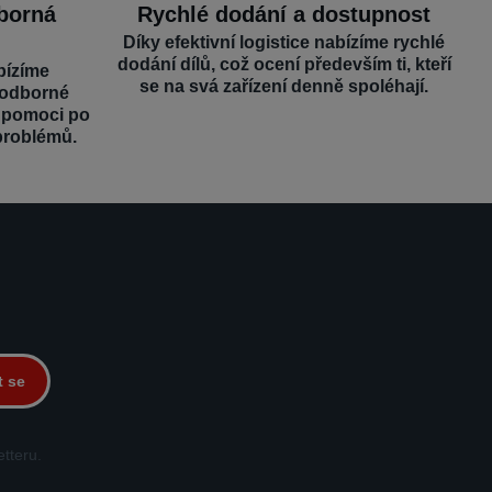
dborná
Rychlé dodání a dostupnost
Díky efektivní logistice nabízíme rychlé
dodání dílů, což ocení především ti, kteří
bízíme
se na svá zařízení denně spoléhají.
 odborné
é pomoci po
problémů.
t se
tteru.