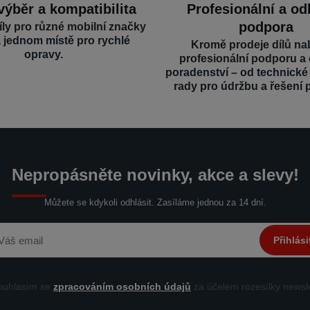
výběr a kompatibilita
Profesionální a o
podpora
íly pro různé mobilní značky
a jednom místě pro rychlé
Kromě prodeje dílů na
opravy.
profesionální podporu a
poradenství – od technick
rady pro údržbu a řešení 
Nepropásněte novinky, akce a slevy!
Můžete se kdykoli odhlásit. Zasíláme jednou za 14 dní.
Přihlási
uhlasím se
zpracováním osobních údajů
za účelem rozesílky newsle