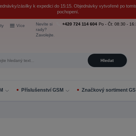
ednávky/zásilky k expedici do 15:15. Objednávky vytvořené po tomt
pochopení.
Nevíte si
+420 724 114 604
Po - Čt: 08:30 - 16
ty
Více
rady?
Zavolejte.
Hledat
SM
Příslušenství GSM
Značkový sortiment GS