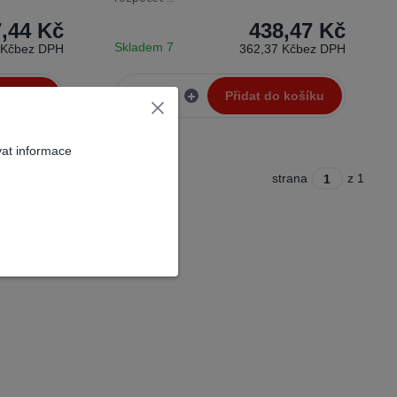
7,44 Kč
438,47 Kč
Skladem 7
 Kč
bez DPH
362,37 Kč
bez DPH
 košíku
Přidat do košíku
vat informace
strana
z 1