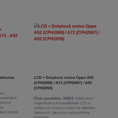
nektorem
LCD + Dotyková vrstva Oppo A52
(CPH2069) / A72 (CPH2067) / A92
(CPH2059)
ecí
 variantách
Výběr mezi
Číslo produktu:
54821
 přesný
originálním a kompatibilním LCD a
isu
dotykovou vrstvou závisí na několika
 daný model
faktorech, jako jsou vaše potřeby,
rozpočet ...