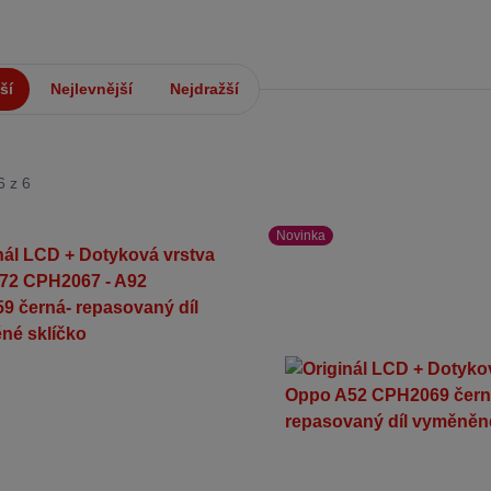
ší
Nejlevnější
Nejdražší
6 z 6
Novinka