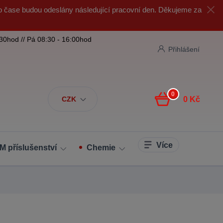
o čase budou odeslány následující pracovní den. Děkujeme za
:30hod // Pá 08:30 - 16:00hod
Přihlášení
0
CZK
0 Kč
Více
M příslušenství
Chemie