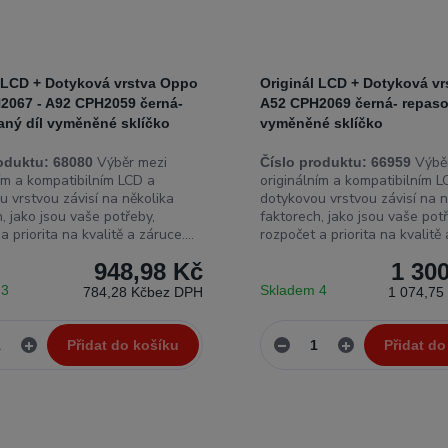
l LCD + Dotyková vrstva Oppo
Originál LCD + Dotyková v
2067 - A92 CPH2059 černá-
A52 CPH2069 černá- repaso
aný díl vyměněné sklíčko
vyměněné sklíčko
Výběr mezi
Výběr
oduktu:
68080
Číslo produktu:
66959
ním a kompatibilním LCD a
originálním a kompatibilním L
u vrstvou závisí na několika
dotykovou vrstvou závisí na n
, jako jsou vaše potřeby,
faktorech, jako jsou vaše potř
a priorita na kvalitě a záruce....
rozpočet a priorita na kvalitě a
948,98 Kč
1 30
 3
Skladem 4
784,28 Kč
bez DPH
1 074,75
Přidat do košíku
Přidat do