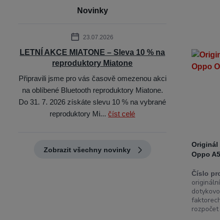
Novinky
23.07.2026
LETNÍ AKCE MIATONE – Sleva 10 % na
reproduktory Miatone
Připravili jsme pro vás časově omezenou akci
na oblíbené Bluetooth reproduktory Miatone.
Do 31. 7. 2026 získáte slevu 10 % na vybrané
reproduktory Mi...
číst celé
Originá
Zobrazit všechny novinky
Oppo A5
Číslo pr
originál
dotykovo
faktorech
rozpočet a