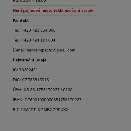
Pá: 08:30 – 16:00
Není příjmové místo reklamací ani vratek
Kontakt
Tel.: +420 723 554 966
Tel.: +420 724 114 604
E-mail: servisimpacto@gmail.com
Fakturační údaje
IČ: 73302431
DIČ: CZ7858155151
Účet: KB 35-1758170227 / 0100
IBAN: CZ6901000000351758170227
BIC / SWIFT: KOMBCZPPXXX