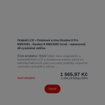
Originál LCD + Dotyková vrstva Realme 8 Pro
RMX3081 - Realme 8 RMX3085 černá - repasovaný
díl vyměněné sklíčko
Výběr mezi originálním a
Číslo produktu:
70122
kompatibilním LCD a dotykovou vrstvou závisí na
několika faktorech, jako jsou vaše potřeby, rozpočet
a priorita na kvalitě a záruce....
1 565,97 Kč
Není skladem
1 294,19 Kč
bez DPH
Detail