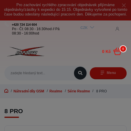
Pro zachování rychlého zpracování objednávek přijímáme
objednávky/zásilky k expedici do 15:15. Objednávky vytvořené po tomto
čase budou odeslány následující pracovní den. Děkujeme za pochopení.
+420 724 114 604
CZK
Po - Čt: 08:30 - 16:30hod // Pá
08:30 - 16:00hod
0
0 Kč
Menu
Náhradní díly GSM
Realme
Série Realme
8 PRO
8 PRO