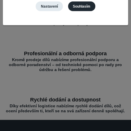
Nastavení
Souhlasím
Široký výběr a kompatibilita
Nabízíme díly pro různé mobilní značky – vše na jednom
místě pro rychlé opravy.
Profesionální a odborná podpora
Kromě prodeje dílů nabízíme profesionální podporu a
odborné poradenství – od technické pomoci po rady pro
údržbu a řešení problémů.
Rychlé dodání a dostupnost
Díky efektivní logistice nabízíme rychlé dodání dílů, což
ocení především ti, kteří se na svá zařízení denně spoléhají.