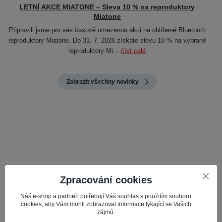
LETNÍ AKCE MIATONE – Sleva 10 % na reproduktory
Miatone
Připravili jsme pro vás časově omezenou akci na oblíbené Bluetooth
reproduktory Miatone. Do 31. 7. 2026 získáte slevu 10 % na vybrané
reproduktory Mi...
číst celé
Zobrazit všechny novinky
Kvalita, spolehlivost a profesionalita
Zpracování cookies
Nabízené servisní díly jsou pečlivě vybírány pro kvalitu a
spolehlivost, což zajišťuje optimální výkon vašeho mobilu.
Náš e-shop a partneři potřebují Váš souhlas s použitím souborů
cookies, aby Vám mohli zobrazovat informace týkající se Vašich
zájmů.