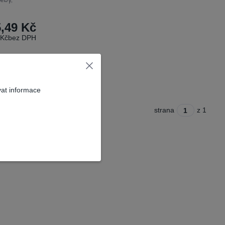
5,49 Kč
 Kč
bez DPH
vat informace
strana
z 1