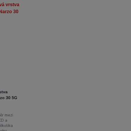
stva
zo 30 5G
r mezi
CD a
ěkolika
eby,