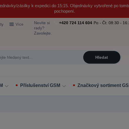
ednávky/zásilky k expedici do 15:15. Objednávky vytvořené po tomt
pochopení.
Nevíte si
+420 724 114 604
Po - Čt: 08:30 - 16
ty
Více
rady?
Zavolejte.
Hledat
SM
Příslušenství GSM
Značkový sortiment GS