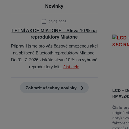
Novinky
23.07.2026
LETNÍ AKCE MIATONE – Sleva 10 % na
reproduktory Miatone
Připravili jsme pro vás časově omezenou akci
na oblíbené Bluetooth reproduktory Miatone.
Do 31. 7. 2026 získáte slevu 10 % na vybrané
reproduktory Mi...
číst celé
Zobrazit všechny novinky
LCD + D
RMX324
Číslo pr
originál
dotykovo
faktorech
rozpočet a