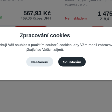
rozpočet a pr...
567,93 Kč
1 47
 5
469,36 Kč
bez DPH
Není skladem
1 219,41
Přidat do košíku
Detail
Zpracování cookies
řebují Váš souhlas s použitím souborů cookies, aby Vám mohli zobrazo
týkající se Vašich zájmů.
Nastavení
Souhlasím