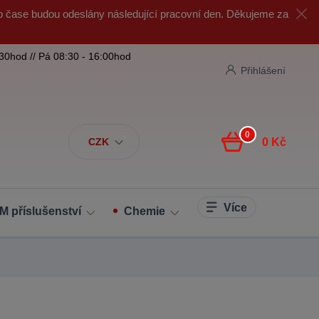
o čase budou odeslány následující pracovní den. Děkujeme za
:30hod // Pá 08:30 - 16:00hod
Přihlášení
0
CZK
0 Kč
Více
M příslušenství
Chemie