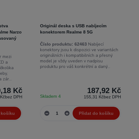
stva
Originál deska s USB nabíjecím
alme Narzo
konektorem Realme 8 5G
pasovaný
Nabíjecí
Číslo produktu:
62463
konektory jsou k dispozici ve variantách
originálních i kompatibilních a přesný
 mezi
model je vždy uveden v nadpisu
CD a
produktu pro váš konkrétní a daný...
ěkolika
eby,
 zár...
9,18 Kč
187,92 Kč
Skladem 4
 Kč
bez DPH
155,31 Kč
bez DPH
 košíku
Přidat do košíku