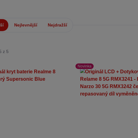
ší
Nejlevnější
Nejdražší
5 z 5
Novinka