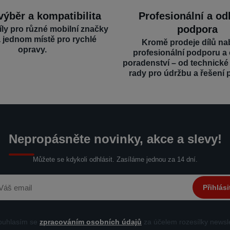
výběr a kompatibilita
Profesionální a o
podpora
íly pro různé mobilní značky
a jednom místě pro rychlé
Kromě prodeje dílů na
opravy.
profesionální podporu a
poradenství – od technick
rady pro údržbu a řešení 
Nepropásněte novinky, akce a slevy!
Můžete se kdykoli odhlásit. Zasíláme jednou za 14 dní.
Přihlási
uhlasím se
zpracováním osobních údajů
za účelem rozesílky newsle