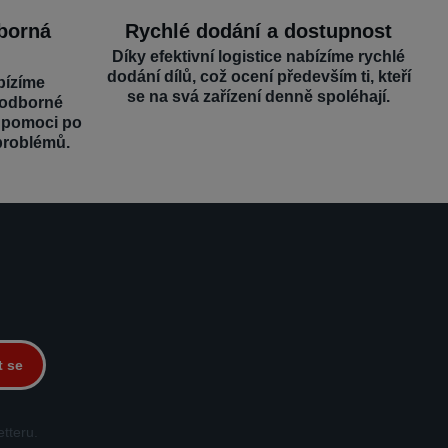
dborná
Rychlé dodání a dostupnost
Díky efektivní logistice nabízíme rychlé
dodání dílů, což ocení především ti, kteří
bízíme
se na svá zařízení denně spoléhají.
 odborné
é pomoci po
problémů.
t se
tteru.