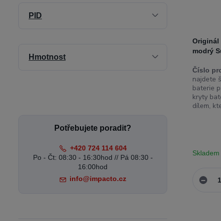
PID
Originál
modrý S
Hmotnost
Číslo pr
najdete š
baterie p
kryty bat
dílem, kt
Potřebujete poradit?
+420 724 114 604
Skladem
Po - Čt: 08:30 - 16:30hod // Pá 08:30 -
16:00hod
info@impacto.cz