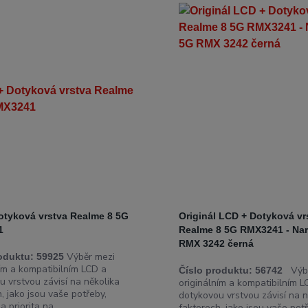
otyková vrstva Realme 8 5G
Originál LCD + Dotyková vr
1
Realme 8 5G RMX3241 - Nar
RMX 3242 černá
Výběr mezi
oduktu:
59925
ním a kompatibilním LCD a
Výbě
Číslo produktu:
56742
u vrstvou závisí na několika
originálním a kompatibilním L
, jako jsou vaše potřeby,
dotykovou vrstvou závisí na n
 priorita na ...
faktorech, jako jsou vaše potř