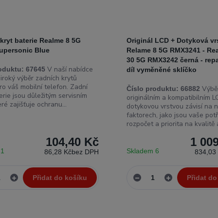
 kryt baterie Realme 8 5G
Originál LCD + Dotyková vr
upersonic Blue
Relame 8 5G RMX3241 - Re
30 5G RMX3242 černá - re
V naší nabídce
oduktu:
67645
díl vyměněné sklíčko
iroký výběr zadních krytů
ro váš mobilní telefon. Zadní
Výběr
Číslo produktu:
66882
erie jsou důležitým servisním
originálním a kompatibilním L
eré zajišťuje ochranu...
dotykovou vrstvou závisí na n
faktorech, jako jsou vaše potř
rozpočet a priorita na kvalitě a
104,40 Kč
1 00
 1
Skladem 6
86,28 Kč
bez DPH
834,03
Přidat do košíku
Přidat do