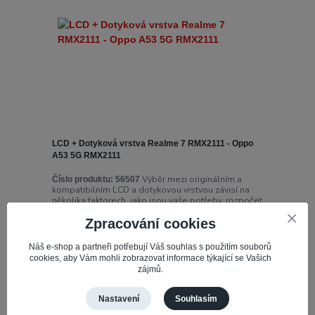
LCD + Dotyková vrstva Realme 7 RMX2111 - Oppo
A53 5G RMX2111
Výběr mezi originálním a
Číslo produktu:
56507
kompatibilním LCD a dotykovou vrstvou závisí na
několika faktorech, jako jsou vaše potřeby, rozpočet
a ...
Zpracování cookies
596,32 Kč
Skladem 4
492,83 Kč
bez DPH
Náš e-shop a partneři potřebují Váš souhlas s použitím souborů
cookies, aby Vám mohli zobrazovat informace týkající se Vašich
zájmů.
Přidat do košíku
Nastavení
Souhlasím