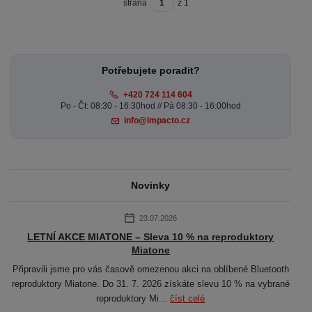
strana
z 1
Potřebujete poradit?
+420 724 114 604
Po - Čt: 08:30 - 16:30hod // Pá 08:30 - 16:00hod
info@impacto.cz
Novinky
23.07.2026
LETNÍ AKCE MIATONE – Sleva 10 % na reproduktory
Miatone
Připravili jsme pro vás časově omezenou akci na oblíbené Bluetooth
reproduktory Miatone. Do 31. 7. 2026 získáte slevu 10 % na vybrané
reproduktory Mi...
číst celé