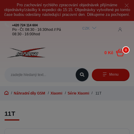
Pro zachování rychlého zpracování objednávek přijímáme
objednávky/zásilky k expedici do 15:15. Objednávky vytvořené po tomto
čase budou odeslány následující pracovní den. Děkujeme za pochopení.
+420 724 114 604
CZK
Po - Čt: 08:30 - 16:30hod // Pá
08:30 - 16:00hod
0
0 Kč
Menu
Náhradní díly GSM
Xiaomi
Série Xiaomi
11T
11T