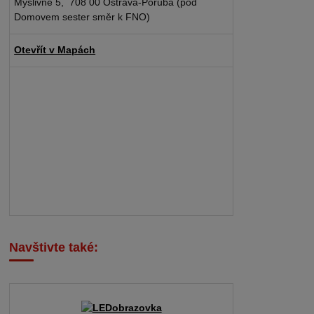
Myslivně 5, 708 00 Ostrava-Poruba (pod
Domovem sester směr k FNO)
Otevřít v Mapách
Navštivte také: