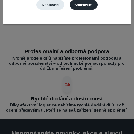
Nastavení
Souhlasím
Široký výběr a kompatibilita
Nabízíme díly pro různé mobilní značky – vše na jednom
místě pro rychlé opravy.
Profesionální a odborná podpora
Kromě prodeje dílů nabízíme profesionální podporu a
odborné poradenství – od technické pomoci po rady pro
údržbu a řešení problémů.
Rychlé dodání a dostupnost
Díky efektivní logistice nabízíme rychlé dodání dílů, což
ocení především ti, kteří se na svá zařízení denně spoléhají.
Nepropásněte novinky, akce a slevy!