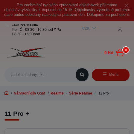
Pro zachování rychlého zpracování objednávek přijímáme
objednávky/zásilky k expedici do 15:15. Objednávky vytvořené po tomto
čase budou odeslány následující pracovní den. Děkujeme za pochopení.
+420 724 114 604
CZK
Po - Čt: 08:30 - 16:30hod // Pá
08:30 - 16:00hod
0
0 Kč
Menu
Náhradní díly GSM
Realme
Série Realme
11 Pro +
11 Pro +