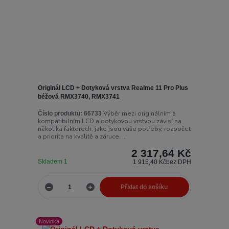
Originál LCD + Dotyková vrstva Realme 11 Pro Plus
béžová RMX3740, RMX3741
Výběr mezi originálním a
Číslo produktu:
66733
kompatibilním LCD a dotykovou vrstvou závisí na
několika faktorech, jako jsou vaše potřeby, rozpočet
a priorita na kvalitě a záruce. ...
2 317,64 Kč
Skladem 1
1 915,40 Kč
bez DPH
Přidat do košíku
Novinka