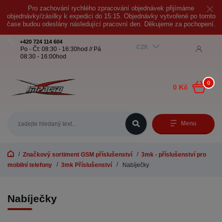
Pro zachování rychlého zpracování objednávek přijímáme
objednávky/zásilky k expedici do 15:15. Objednávky vytvořené po tomto
čase budou odeslány následující pracovní den. Děkujeme za pochopení.
+420 724 114 604
CZK
Po - Čt: 08:30 - 16:30hod // Pá
08:30 - 16:00hod
0
0 Kč
Menu
Značkový sortiment GSM příslušenství
3mk - příslušenství pro
mobilní telefony
3mk Příslušenství
Nabíječky
Nabíječky