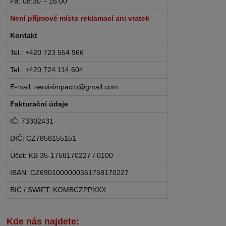
Pá: 08:30 – 16:00
Není příjmové místo reklamací ani vratek
Kontakt
Tel.: +420 723 554 966
Tel.: +420 724 114 604
E-mail: servisimpacto@gmail.com
Fakturační údaje
IČ: 73302431
DIČ: CZ7858155151
Účet: KB 35-1758170227 / 0100
IBAN: CZ6901000000351758170227
BIC / SWIFT: KOMBCZPPXXX
Kde nás najdete: