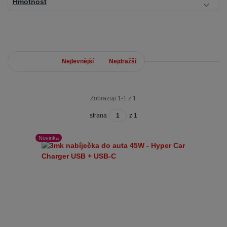
Hmotnost
Nejnovější
Nejlevnější
Nejdražší
Zobrazuji 1-1 z 1
strana
z 1
Novinka