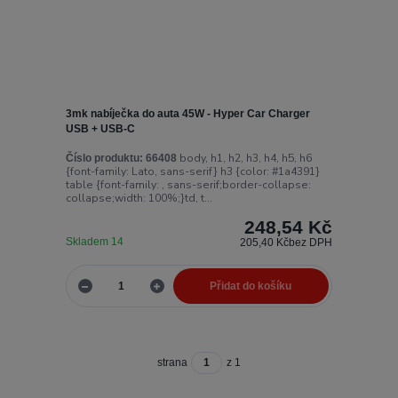
3mk nabíječka do auta 45W - Hyper Car Charger
USB + USB-C
body, h1, h2, h3, h4, h5, h6
Číslo produktu:
66408
{font-family: Lato, sans-serif} h3 {color: #1a4391}
table {font-family: , sans-serif;border-collapse:
collapse;width: 100%;}td, t...
248,54 Kč
Skladem 14
205,40 Kč
bez DPH
Přidat do košíku
strana
z 1