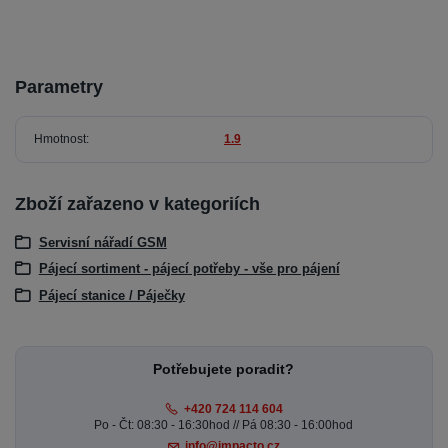
Parametry
Hmotnost
1.9
Zboží zařazeno v kategoriích
Servisní nářadí GSM
Pájecí sortiment - pájecí potřeby - vše pro pájení
Pájecí stanice / Páječky
Potřebujete poradit?
+420 724 114 604
Po - Čt: 08:30 - 16:30hod // Pá 08:30 - 16:00hod
info@impacto.cz