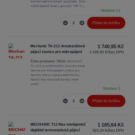
montáž elektronických součástek. Díky
nízké teplotě tavení pouhých 138 °C j...
Skladem 13
Přidat do košíku
Mechanic TA-212 dvoukanálová
1 740,95 Kč
pájecí stanice pro mikropájení
1 438,80 Kč
bez DPH
MECHANIC
Číslo produktu:
70131
TA-212 je profesionální dvoustanicová
stanice pro mikropájení určená pro
servisní dílny a opravy elektroniky.
Nabízí dva nezávislé kanály, které
umož...
Skladem 3
Přidat do košíku
MECHANIC T12 Max inteligentní
1 165,64 Kč
digitální termostatická pájecí
963,34 Kč
bez DPH