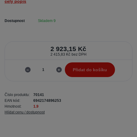
celý popis
Dostupnost
Skladem 9
2 923,15 Kč
2 415,83 Kč
bez DPH
Přidat do košíku
Číslo produktu:
70141
EAN kód:
6942174896253
Hmotnost:
1.9
Hlídat cenu / dostupnost