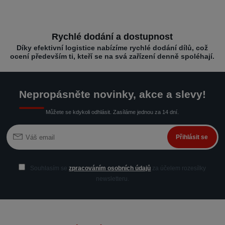
Rychlé dodání a dostupnost
Díky efektivní logistice nabízíme rychlé dodání dílů, což
ocení především ti, kteří se na svá zařízení denně spoléhají.
Nepropásněte novinky, akce a slevy!
Můžete se kdykoli odhlásit. Zasíláme jednou za 14 dní.
Přihlásit se
Souhlasím se
zpracováním osobních údajů
za účelem rozesílky
newsletteru.