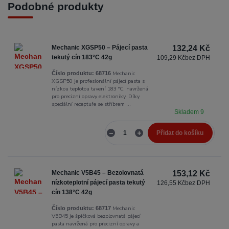
Podobné produkty
Mechanic XGSP50 – Pájecí pasta
132,24 Kč
tekutý cín 183°C 42g
109,29 Kč
bez DPH
Mechanic
Číslo produktu:
68716
XGSP50 je profesionální pájecí pasta s
nízkou teplotou tavení 183 °C, navržená
pro precizní opravy elektroniky. Díky
speciální receptuře se stříbrem ...
Skladem 9
Přidat do košíku
Mechanic V5B45 – Bezolovnatá
153,12 Kč
nízkoteplotní pájecí pasta tekutý
126,55 Kč
bez DPH
cín 138°C 42g
Mechanic
Číslo produktu:
68717
V5B45 je špičková bezolovnatá pájecí
pasta navržená pro precizní opravy a