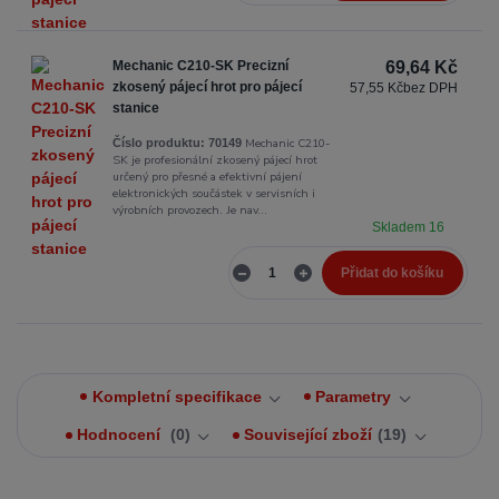
Mechanic C210-SK Precizní
69,64 Kč
zkosený pájecí hrot pro pájecí
57,55 Kč
bez DPH
stanice
Mechanic C210-
Číslo produktu:
70149
SK je profesionální zkosený pájecí hrot
určený pro přesné a efektivní pájení
elektronických součástek v servisních i
výrobních provozech. Je nav...
Skladem 16
Přidat do košíku
Kompletní specifikace
Parametry
Hodnocení
0
Související zboží
19