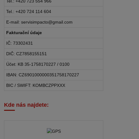
Tel.: +420 723 554 966
Tel.: +420 724 114 604
E-mail: servisimpacto@gmail.com
Fakturační údaje
IČ: 73302431
DIČ: CZ7858155151
Účet: KB 35-1758170227 / 0100
IBAN: CZ6901000000351758170227
BIC / SWIFT: KOMBCZPPXXX
Kde nás najdete: