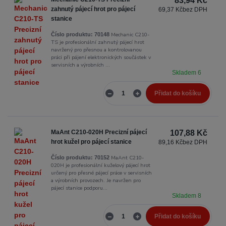
83,94 Kč
zahnutý pájecí hrot pro pájecí
69,37 Kč
bez DPH
stanice
Mechanic C210-
Číslo produktu:
70148
TS je profesionální zahnutý pájecí hrot
navržený pro přesnou a kontrolovanou
práci při pájení elektronických součástek v
servisních a výrobních ...
Skladem 6
Přidat do košíku
MaAnt C210-020H Precizní pájecí
107,88 Kč
hrot kužel pro pájecí stanice
89,16 Kč
bez DPH
MaAnt C210-
Číslo produktu:
70152
020H je profesionální kuželový pájecí hrot
určený pro přesné pájecí práce v servisních
a výrobních provozech. Je navržen pro
pájecí stanice podporu...
Skladem 8
Přidat do košíku