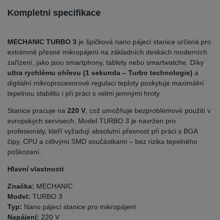
Kompletní specifikace
MECHANIC TURBO 3
je špičková nano pájecí stanice určená pro
extrémně přesné mikropájení na základních deskách moderních
zařízení, jako jsou smartphony, tablety nebo smartwatche. Díky
ultra rychlému ohřevu (1 sekunda – Turbo technologie)
a
digitální mikroprocesorové regulaci teploty poskytuje maximální
tepelnou stabilitu i při práci s velmi jemnými hroty.
Stanice pracuje na
220 V
, což umožňuje bezproblémové použití v
evropských servisech. Model TURBO 3 je navržen pro
profesionály, kteří vyžadují absolutní přesnost při práci s BGA
čipy, CPU a citlivými SMD součástkami – bez rizika tepelného
poškození.
Hlavní vlastnosti
Značka:
MECHANIC
Model:
TURBO 3
Typ:
Nano pájecí stanice pro mikropájení
Napájení:
220 V