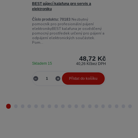
BEST pájecí kalafuna pro servis a
MECHANIC DFC
elektroniku
krytka na okul
Nezbytný
Číslo produktu:
70183
Číslo produktu
pomocník pro profesionální pájení
profesionální 
elektronikyBEST kalafuna je osvědčený
ochraně okulá
pomocný prostředek určený pro pájení a
prachem, vlhk
odpájení elektronických součástek.
přestávek v prá
Pom...
48,72 Kč
Skladem 15
Skladem 3
40,26 Kč
bez DPH
Přidat do košíku