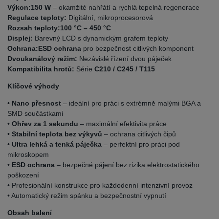
Výkon:
150 W
– okamžité nahřátí a rychlá tepelná regenerace
Regulace teploty:
Digitální, mikroprocesorová
Rozsah teploty:
100 °C – 450 °C
Displej:
Barevný LCD s dynamickým grafem teploty
Ochrana:
ESD ochrana
pro bezpečnost citlivých komponent
Dvoukanálový režim:
Nezávislé řízení dvou páječek
Kompatibilita hrotů:
Série
C210 / C245 / T115
Klíčové výhody
•
Nano přesnost
– ideální pro práci s extrémně malými BGA a
SMD součástkami
•
Ohřev za 1 sekundu
– maximální efektivita práce
•
Stabilní teplota bez výkyvů
– ochrana citlivých čipů
•
Ultra lehká a tenká páječka
– perfektní pro práci pod
mikroskopem
•
ESD ochrana
– bezpečné pájení bez rizika elektrostatického
poškození
• Profesionální konstrukce pro každodenní intenzivní provoz
• Automatický režim spánku a bezpečnostní vypnutí
Obsah balení