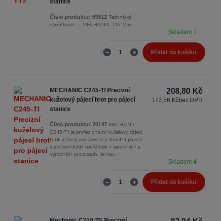
stanice
Technická
Číslo produktu:
69812
specifikace — MECHANIC T12 Max
Skladem 1
Přidat do košíku
MECHANIC C245-TI Precizní
208,80 Kč
kuželový pájecí hrot pro pájecí
172,56 Kč
bez DPH
stanice
MECHANIC
Číslo produktu:
70147
C245-TI je profesionální kuželový pájecí
hrot určený pro přesné a stabilní pájení
elektronických součástek v servisních a
výrobních provozech. Je nav...
Skladem 4
Přidat do košíku
Mechanic C210-TS Precizní