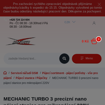
Pro zachování rychlého zpracování objednávek přijímáme
objednávky/zásilky k expedici do 15:15. Objednávky vytvořené po tomto
čase budou odeslány následující pracovní den. Děkujeme za pochopení.
+420 724 114 604
CZK
Po - Čt: 08:30 - 16:30hod // Pá
08:30 - 16:00hod
0
0 Kč
Menu
Servisní nářadí GSM
Pájecí sortiment - pájecí potřeby - vše pro
pájení
Pájecí stanice / Páječky
MECHANIC TURBO 3 precizní nano
pájecí stanice pro mikropájení 220V
MECHANIC TURBO 3 precizní nano