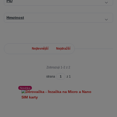
PID
Hmotnost
Nejnovější
Nejlevnější
Nejdražší
Zobrazuji 1-2 z 2
strana
z 1
Novinka