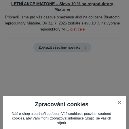
LETNÍ AKCE MIATONE – Sleva 10 % na reproduktory
Miatone
Připravili jsme pro vás časově omezenou akci na oblíbené Bluetooth
reproduktory Miatone. Do 31. 7. 2026 získáte slevu 10 % na vybrané
reproduktory Mi...
číst celé
Zobrazit všechny novinky
Kvalita, spolehlivost a profesionalita
Zpracování cookies
Nabízené servisní díly jsou pečlivě vybírány pro kvalitu a
spolehlivost, což zajišťuje optimální výkon vašeho mobilu.
Náš e-shop a partneři potřebují Váš souhlas s použitím souborů
cookies, aby Vám mohli zobrazovat informace týkající se Vašich
zájmů.