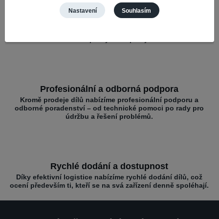
Nastavení
Souhlasím
Široký výběr a kompatibilita
Nabízíme díly pro různé mobilní značky – vše na jednom
místě pro rychlé opravy.
Profesionální a odborná podpora
Kromě prodeje dílů nabízíme profesionální podporu a
odborné poradenství – od technické pomoci po rady pro
údržbu a řešení problémů.
Rychlé dodání a dostupnost
Díky efektivní logistice nabízíme rychlé dodání dílů, což
ocení především ti, kteří se na svá zařízení denně spoléhají.