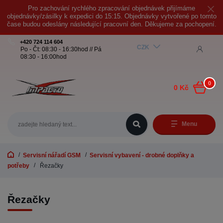
Pro zachování rychlého zpracování objednávek přijímáme
objednávky/zásilky k expedici do 15:15. Objednávky vytvořené po tomto
čase budou odeslány následující pracovní den. Děkujeme za pochopení.
+420 724 114 604
CZK
Po - Čt: 08:30 - 16:30hod // Pá
08:30 - 16:00hod
0
0 Kč
Menu
Servisní nářadí GSM
Servisní vybavení - drobné doplňky a
potřeby
Řezačky
Řezačky