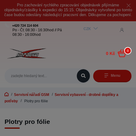
Pro zachování rychlého zpracování objednávek přijímáme
objednávky/zásilky k expedici do 15:15. Objednávky vytvořené po tomto
čase budou odeslány následující pracovní den. Děkujeme za pochopení.
+420 724 114 604
CZK
Po - Čt: 08:30 - 16:30hod // Pá
08:30 - 16:00hod
0
0 Kč
Menu
Servisní nářadí GSM
Servisní vybavení - drobné doplňky a
potřeby
Plotry pro fólie
Plotry pro fólie