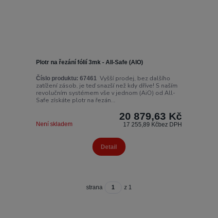
Plotr na řezání fólií 3mk - All-Safe (AIO)
Vyšší prodej, bez dalšího
Číslo produktu:
67461
zatížení zásob, je teď snazší než kdy dříve! S naším
revolučním systémem vše v jednom (AiO) od All-
Safe získáte plotr na řezán...
20 879,63 Kč
Není skladem
17 255,89 Kč
bez DPH
Detail
strana
z 1