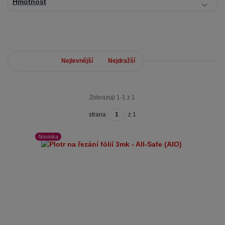
Hmotnost
Nejnovější
Nejlevnější
Nejdražší
Zobrazuji 1-1 z 1
strana
z 1
Novinka