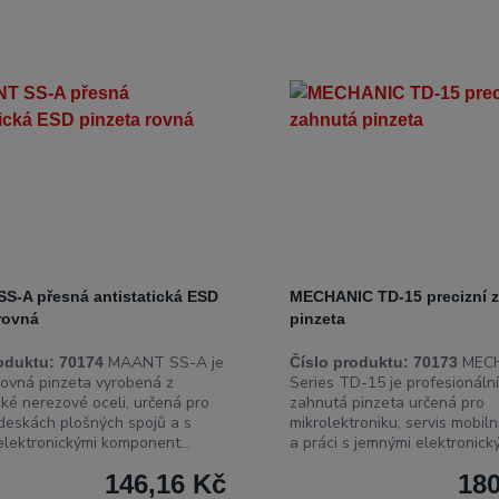
S-A přesná antistatická ESD
MECHANIC TD-15 precizní 
rovná
pinzeta
MAANT SS-A je
MECH
oduktu:
70174
Číslo produktu:
70173
 rovná pinzeta vyrobená z
Series TD-15 je profesionální
cké nerezové oceli, určená pro
zahnutá pinzeta určená pro
 deskách plošných spojů a s
mikrolektroniku, servis mobiln
 elektronickými komponent...
a práci s jemnými elektronick
146,16 Kč
180