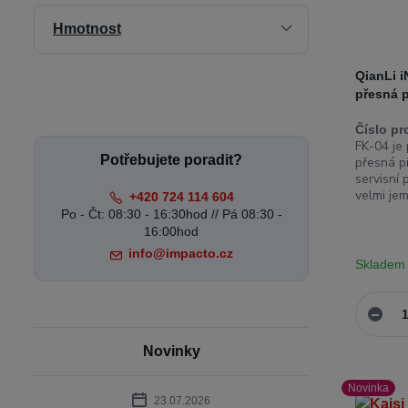
Hmotnost
QianLi i
přesná p
Číslo pr
FK-04 je 
Potřebujete poradit?
přesná p
servisní 
velmi jem
+420 724 114 604
Po - Čt: 08:30 - 16:30hod // Pá 08:30 -
16:00hod
info@impacto.cz
Skladem
Novinky
Novinka
23.07.2026