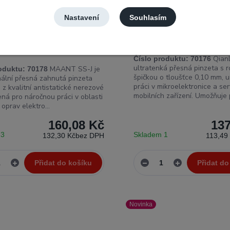
Nastavení
Souhlasím
S-J Přesná antistatická
QianLi YX-01 0,10 mm – př
pinzeta ESD z nerezové oceli
antistatická ESD pinzeta r
netická
QianL
Číslo produktu:
70176
ultratenká přesná pinzeta s 
MAANT SS-J je
oduktu:
70178
špičkou o tloušťce 0,10 mm, 
nální přesná zahnutá pinzeta
práci v mikroelektronice a ser
z kvalitní antistatické nerezové
mobilních zařízení. Umožňuje p
ená pro náročnou práci v oblasti
 oprav elektro...
160,08 Kč
137
 3
Skladem 1
132,30 Kč
bez DPH
113,49
Přidat do košíku
Přidat do
Novinka