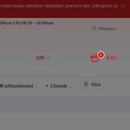
o čase budou odeslány následující pracovní den. Děkujeme za
:30hod // Pá 08:30 - 16:00hod
Přihlášení
0
CZK
0 Kč
Více
M příslušenství
Chemie