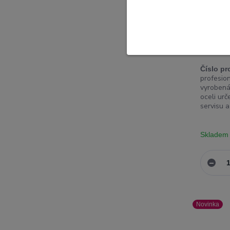
MAANT S
zahnutá 
antimag
Číslo pr
profesio
vyrobená 
oceli urč
servisu a
Skladem
Novinka