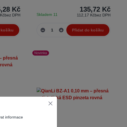
,28 Kč
135,72 Kč
Skladem 11
 Kč
bez DPH
112,17 Kč
bez DPH
 košíku
Přidat do košíku
Novinka
vat informace