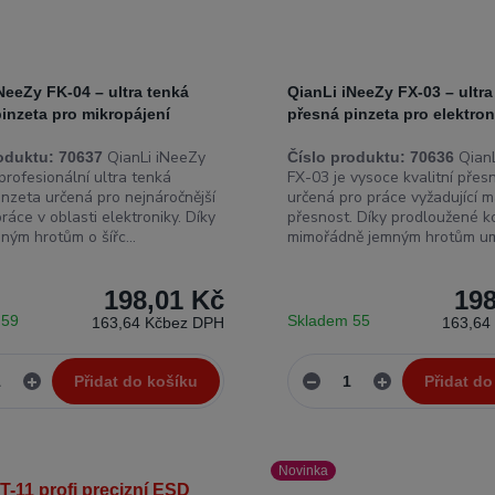
NeeZy FK-04 – ultra tenká
QianLi iNeeZy FX-03 – ultra
inzeta pro mikropájení
přesná pinzeta pro elektro
QianLi iNeeZy
QianL
oduktu:
70637
Číslo produktu:
70636
profesionální ultra tenká
FX-03 je vysoce kvalitní přes
inzeta určená pro nejnáročnější
určená pro práce vyžadující m
práce v oblasti elektroniky. Díky
přesnost. Díky prodloužené k
ným hrotům o šířc...
mimořádně jemným hrotům um
198,01 Kč
198
 59
Skladem 55
163,64 Kč
bez DPH
163,64
Přidat do košíku
Přidat do
Novinka