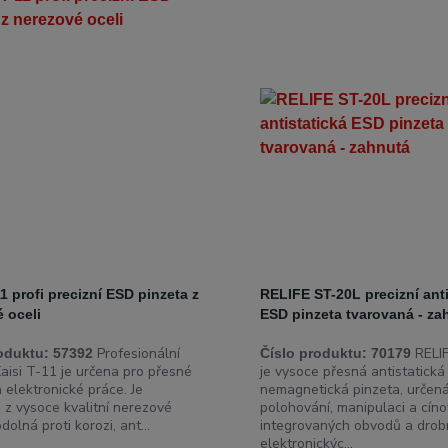
11 profi precizní ESD pinzeta z
RELIFE ST-20L precizní anti
 oceli
ESD pinzeta tvarovaná - za
Profesionální
RELI
oduktu:
57392
Číslo produktu:
70179
Kaisi T-11 je určena pro přesné
je vysoce přesná antistatická
a elektronické práce. Je
nemagnetická pinzeta, určen
 z vysoce kvalitní nerezové
polohování, manipulaci a cíno
odolná proti korozi, ant...
integrovaných obvodů a dro
elektronickýc...