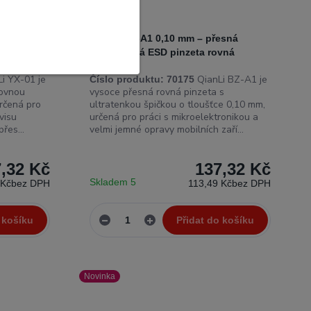
esná
QianLi BZ-A1 0,10 mm – přesná
ovná
antistatická ESD pinzeta rovná
i YX-01 je
QianLi BZ-A1 je
Číslo produktu:
70175
rovnou
vysoce přesná rovná pinzeta s
určená pro
ultratenkou špičkou o tloušťce 0,10 mm,
visu
určená pro práci s mikroelektronikou a
řes...
velmi jemné opravy mobilních zaří...
,32 Kč
137,32 Kč
Skladem 5
 Kč
bez DPH
113,49 Kč
bez DPH
 košíku
Přidat do košíku
Novinka