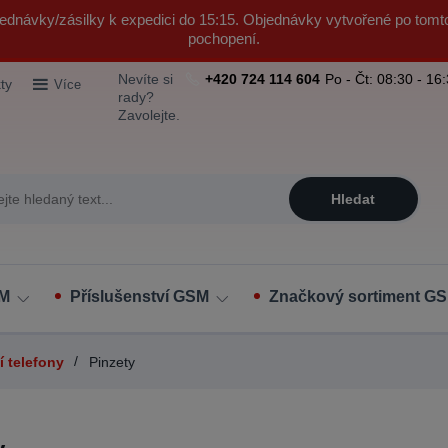
ednávky/zásilky k expedici do 15:15. Objednávky vytvořené po tomt
pochopení.
Nevíte si
+420 724 114 604
Po - Čt: 08:30 - 16
ty
Více
rady?
Zavolejte.
Hledat
SM
Příslušenství GSM
Značkový sortiment GS
í telefony
Pinzety