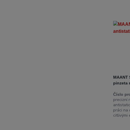
MAANT S
pinzeta 
Číslo pr
precizní
antistati
práci na
citlivými