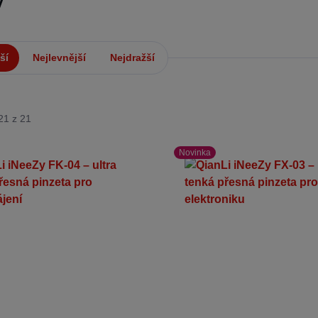
y
ší
Nejlevnější
Nejdražší
21 z 21
Novinka