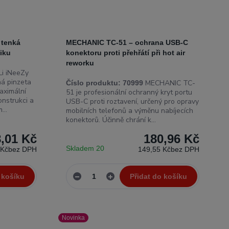
 tenká
MECHANIC TC-51 – ochrana USB-C
niku
konektoru proti přehřátí při hot air
reworku
i iNeeZy
ná pinzeta
MECHANIC TC-
Číslo produktu:
70999
aximální
51 je profesionální ochranný kryt portu
onstrukci a
USB-C proti roztavení, určený pro opravy
...
mobilních telefonů a výměnu nabíjecích
konektorů. Účinně chrání k...
,01 Kč
180,96 Kč
Skladem 20
 Kč
bez DPH
149,55 Kč
bez DPH
 košíku
Přidat do košíku
Novinka