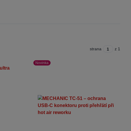
strana
z 1
Novinka