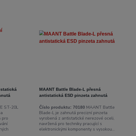
statická
MAANT Battle Blade-L přesná
hnutá
antistatická ESD pinzeta zahnutá
FE ST-20L
MAANT Battle
Číslo produktu:
70180
 a
Blade-L je zahnutá precizní pinzeta
á pro
vyrobená z antistatické nerezové oceli,
vání
navržená pro techniky pracující s
bných
elektronickými komponenty s vysokou...