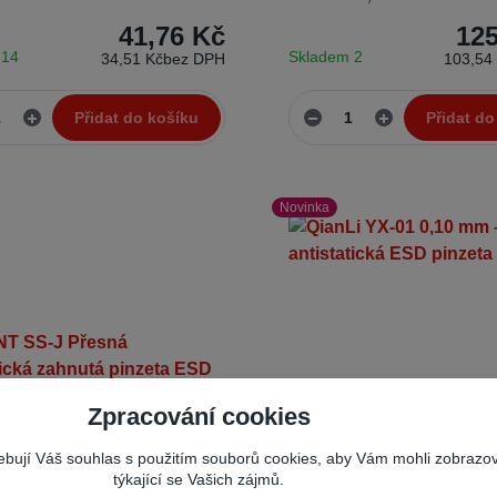
41,76 Kč
125
 14
Skladem 2
34,51 Kč
bez DPH
103,54
Přidat do košíku
Přidat do
Novinka
Zpracování cookies
řebují Váš souhlas s použitím souborů cookies, aby Vám mohli zobrazo
týkající se Vašich zájmů.