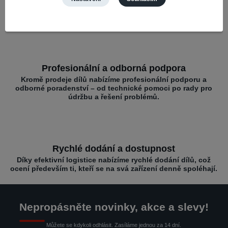
Nabízíme díly pro různé mobilní značky – vše na jednom
místě pro rychlé opravy.
Profesionální a odborná podpora
Kromě prodeje dílů nabízíme profesionální podporu a
odborné poradenství – od technické pomoci po rady pro
údržbu a řešení problémů.
Rychlé dodání a dostupnost
Díky efektivní logistice nabízíme rychlé dodání dílů, což
ocení především ti, kteří se na svá zařízení denně spoléhají.
Nepropásněte novinky, akce a slevy!
Můžete se kdykoli odhlásit. Zasíláme jednou za 14 dní.