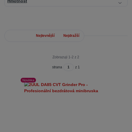
Hmotnost
Nejnovější
Nejlevnější
Nejdražší
Zobrazuji 1-2 z 2
strana
z 1
Novinka