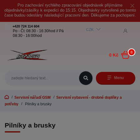
Pro zachování rychlého zpracování objednávek přijímáme
objednávky/zásilky k expedici do 15:15. Objednávky vytvořené po tomto
čase budou odeslány následující pracovní den. Děkujeme za pochopení.
+420 724 114 604
CZK
Po - Čt: 08:30 - 16:30hod // Pá
08:30 - 16:00hod
0
0 Kč
Menu
Servisní nářadí GSM
Servisní vybavení - drobné doplňky a
potřeby
Pilníky a brusky
Pilníky a brusky