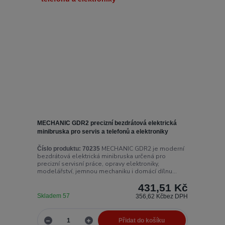
MECHANIC GDR2 precizní bezdrátová elektrická
minibruska pro servis a telefonů a elektroniky
MECHANIC GDR2 je moderní
Číslo produktu:
70235
bezdrátová elektrická minibruska určená pro
precizní servisní práce, opravy elektroniky,
modelářství, jemnou mechaniku i domácí dílnu...
431,51 Kč
Skladem 57
356,62 Kč
bez DPH
Přidat do košíku